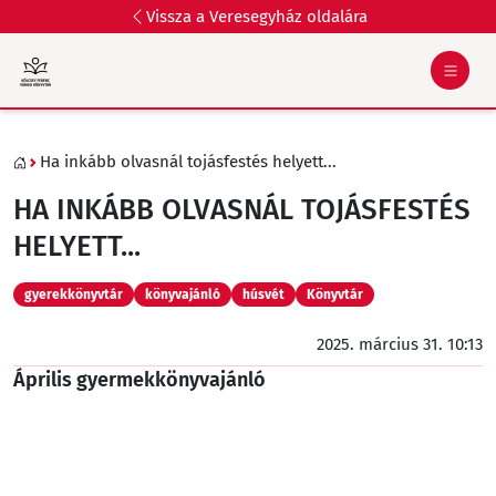
Vissza a Veresegyház oldalára
Ha inkább olvasnál tojásfestés helyett...
HA INKÁBB OLVASNÁL TOJÁSFESTÉS
HELYETT...
gyerekkönyvtár
könyvajánló
húsvét
Könyvtár
2025. március 31. 10:13
Április gyermekkönyvajánló