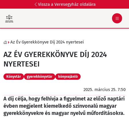
Vissza a Veresegyház oldalára
Az Év Gyerekkönyve Díj 2024 nyertesei
AZ ÉV GYEREKKÖNYVE DÍJ 2024
NYERTESEI
Könyvtár
gyerekkönyvtár
könyvajánló
2025. március 25. 7:50
A díj célja, hogy felhívja a figyelmet az előző naptári
évben megjelent kiemelkedő színvonalú magyar
gyerekkönyvekre és magyar nyelvű műfordításokra.