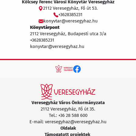
Kölcsey Ferenc Városi Könyvtár Veresegyház
2112 Veresegyház, Fő út 53.
+3628385231
konyvtar@veresegyhaz.hu
Könyvtárpont
2112 Veresegyház, Budapesti utca 3/a
+3628385231
konyvtar@veresegyhaz.hu
Veresegyház Város Önkormányzata
2112 Veresegyház, Fő út 35.
Tel.:
+36 28 588 600
E-mail:
veresegyhaz@veresegyhaz.hu
Oldalak
Támogatott projektek