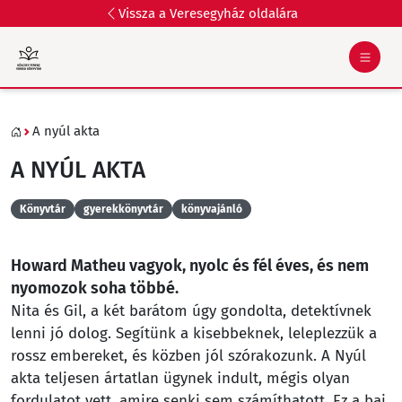
Vissza a Veresegyház oldalára
A nyúl akta
A NYÚL AKTA
Könyvtár
gyerekkönyvtár
könyvajánló
Howard Matheu vagyok, nyolc és fél éves, és nem
nyomozok soha többé.
Nita és Gil, a két barátom úgy gondolta, detektívnek
lenni jó dolog. Segítünk a kisebbeknek, leleplezzük a
rossz embereket, és közben jól szórakozunk. A Nyúl
akta teljesen ártatlan ügynek indult, mégis olyan
fordulatot vett, amire senki sem számíthatott. Ez a baj