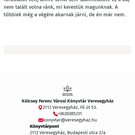
nem talált volna ránk, mi kerestük magunknak. A
többiek még a végére akarnak járni, de én már nem.
Kölcsey Ferenc Városi Könyvtár Veresegyház
2112 Veresegyház, Fő út 53.
+3628385231
konyvtar@veresegyhaz.hu
Könyvtárpont
2112 Veresegyház, Budapesti utca 3/a