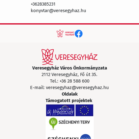
+3628385231
konyvtar@veresegyhaz.hu
Veresegyház Város Önkormányzata
2112 Veresegyház, Fő út 35.
Tel.:
+36 28 588 600
E-mail:
veresegyhaz@veresegyhaz.hu
Oldalak
Támogatott projektek