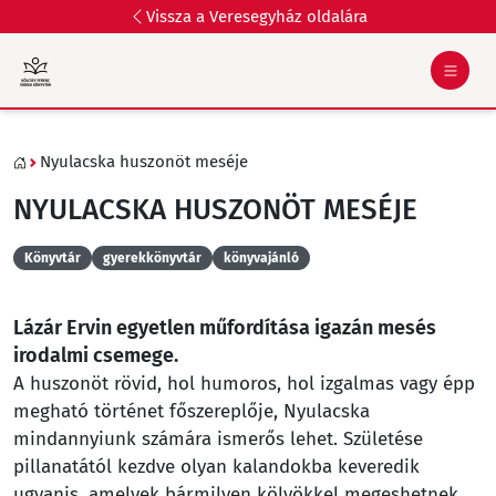
Vissza a Veresegyház oldalára
Nyulacska huszonöt meséje
NYULACSKA HUSZONÖT MESÉJE
Könyvtár
gyerekkönyvtár
könyvajánló
Lázár Ervin egyetlen műfordítása igazán mesés
irodalmi csemege.
A huszonöt rövid, hol humoros, hol izgalmas vagy épp
megható történet főszereplője, Nyulacska
mindannyiunk számára ismerős lehet. Születése
pillanatától kezdve olyan kalandokba keveredik
ugyanis, amelyek bármilyen kölyökkel megeshetnek,