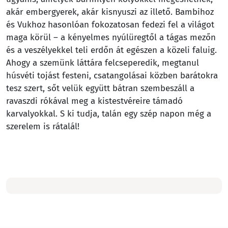
akár embergyerek, akár kisnyuszi az illető. Bambihoz
és Vukhoz hasonlóan fokozatosan fedezi fel a világot
maga körül – a kényelmes nyúlüregtől a tágas mezőn
és a veszélyekkel teli erdőn át egészen a közeli faluig.
Ahogy a szemünk láttára felcseperedik, megtanul
húsvéti tojást festeni, csatangolásai közben barátokra
tesz szert, sőt velük együtt bátran szembeszáll a
ravaszdi rókával meg a kistestvéreire támadó
karvalyokkal. S ki tudja, talán egy szép napon még a
szerelem is rátalál!