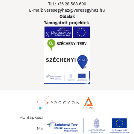
Tel.:
+36 28 588 600
E-mail:
veresegyhaz@veresegyhaz.hu
Oldalak
Támogatott projektek
Honlapkészítés
:
InteliArt Online Marketing Kft.
©
Minden jog fenntartva 2026