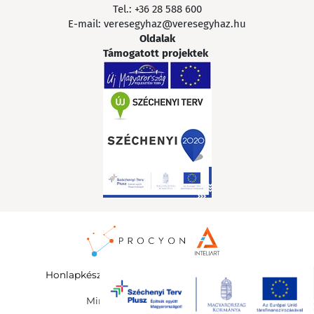
Tel.:
+36 28 588 600
E-mail:
veresegyhaz@veresegyhaz.hu
Oldalak
Támogatott projektek
Honlapkészítés
:
InteliArt Online Marketing Kft.
©
Minden jog fenntartva 2026