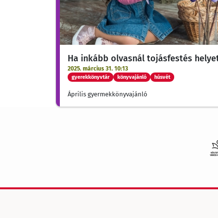
Ha inkább olvasnál tojásfestés helyett
2025. március 31. 10:13
gyerekkönyvtár
könyvajánló
húsvét
Április gyermekkönyvajánló