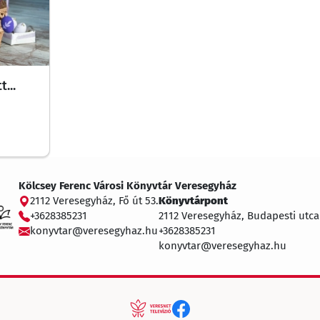
...
Kölcsey Ferenc Városi Könyvtár Veresegyház
2112 Veresegyház, Fő út 53.
Könyvtárpont
+3628385231
2112 Veresegyház, Budapesti utca
konyvtar@veresegyhaz.hu
+3628385231
konyvtar@veresegyhaz.hu