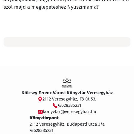
szól majd a meglepetéshez Nyuszimama?
Kölcsey Ferenc Városi Könyvtár Veresegyház
2112 Veresegyház, Fő út 53.
+3628385231
konyvtar@veresegyhaz.hu
Könyvtárpont
2112 Veresegyház, Budapesti utca 3/a
+3628385231