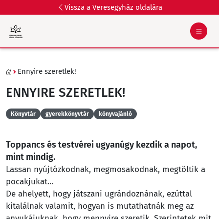
Vissza a Veresegyház oldalára
Ennyire szeretlek!
ENNYIRE SZERETLEK!
Könyvtár
gyerekkönyvtár
könyvajánló
Toppancs és testvérei ugyanúgy kezdik a napot,
mint mindig.
Lassan nyújtózkodnak, megmosakodnak, megtöltik a
pocakjukat…
De ahelyett, hogy játszani ugrándoznának, ezúttal
kitalálnak valamit, hogyan is mutathatnák meg az
anyukájuknak, hogy mennyire szeretik. Szerintetek mit