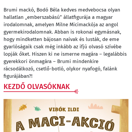
Brumi mackó, Bodó Béla kedves medvebocsa olyan
hallatlan „emberszabású” állatfigurája a magyar
irodalomnak, amelyen Milne Micimackója az angol
gyermekirodalomnak. Abban is rokonai egymásnak,
hogy mindketten bájosan naívak és lusták, de eme
gyarlóságaik csak még inkább az ifjú olvasó szívébe
lopják őket. Hiszen ki ne ismerne magára – legalábbis
gyerekkori önmagára – Brumi mindenkire
rácsodálkozó, csetlő-botló, olykor nyafogó, falánk
figurájában?!
KEZDŐ OLVASÓKNAK