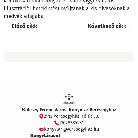
A mókásan tálalt tények és Katie Viggers bájos
illusztrációi betekintést nyújtanak a kis olvasóknak a
medvék világába.
Előző cikk
Következő cikk
Kölcsey Ferenc Városi Könyvtár Veresegyház
2112 Veresegyház, Fő út 53.
+3628385231
konyvtar@veresegyhaz.hu
Könyvtárpont