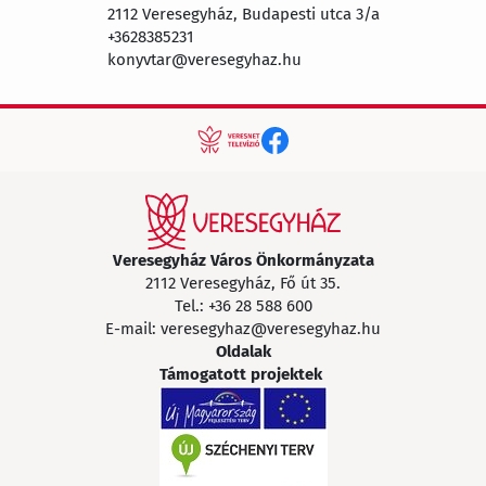
2112 Veresegyház, Budapesti utca 3/a
+3628385231
konyvtar@veresegyhaz.hu
Veresegyház Város Önkormányzata
2112 Veresegyház, Fő út 35.
Tel.:
+36 28 588 600
E-mail:
veresegyhaz@veresegyhaz.hu
Oldalak
Támogatott projektek