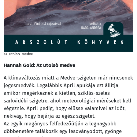
az_utolso_medve
Hannah Gold: Az utolsó medve
A klímaváltozás miatt a Medve-szigeten már nincsenek
jegesmedvék. Legalábbis April apukája ezt állítja,
amikor megérkeznek a kietlen, sziklás-szeles
sarkvidéki szigetre, ahol meteorológiai méréseket kell
végeznie. April pedig, hogy elüsse valamivel az időt,
nekivág, hogy bejárja az egész szigetet.
Az egyik magányos felfedezőútján a legnagyobb
döbbenetére találkozik egy lesoványodott, gyönge