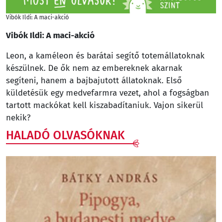
Vibók Ildi: A maci-akció
Vibók Ildi: A maci-akció
Leon, a kaméleon és barátai segítő totemállatoknak
készülnek. De ők nem az embereknek akarnak
segíteni, hanem a bajbajutott állatoknak. Első
küldetésük egy medvefarmra vezet, ahol a fogságban
tartott mackókat kell kiszabadítaniuk. Vajon sikerül
nekik?
HALADÓ OLVASÓKNAK