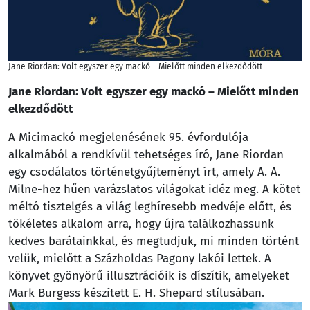
Jane Riordan: Volt egyszer egy mackó – Mielőtt minden elkezdődött
Jane Riordan: Volt egyszer egy mackó – Mielőtt minden
elkezdődött
A Micimackó megjelenésének 95. évfordulója
alkalmából a rendkívül tehetséges író, Jane Riordan
egy csodálatos történetgyűjteményt írt, amely A. A.
Milne-hez hűen varázslatos világokat idéz meg. A kötet
méltó tisztelgés a világ leghíresebb medvéje előtt, és
tökéletes alkalom arra, hogy újra találkozhassunk
kedves barátainkkal, és megtudjuk, mi minden történt
velük, mielőtt a Százholdas Pagony lakói lettek. A
könyvet gyönyörű illusztrációik is díszítik, amelyeket
Mark Burgess készített E. H. Shepard stílusában.