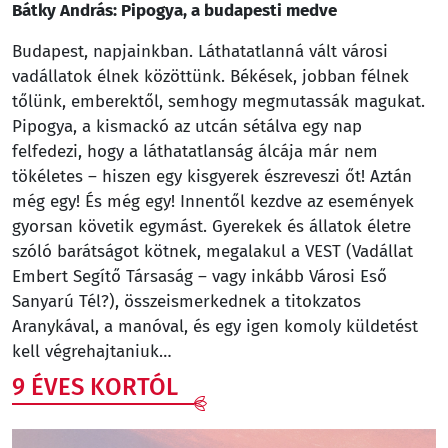
Bátky András: Pipogya, a budapesti medve
Budapest, napjainkban. Láthatatlanná vált városi
vadállatok élnek közöttünk. Békések, jobban félnek
tőlünk, emberektől, semhogy megmutassák magukat.
Pipogya, a kismackó az utcán sétálva egy nap
felfedezi, hogy a láthatatlanság álcája már nem
tökéletes – hiszen egy kisgyerek észreveszi őt! Aztán
még egy! És még egy! Innentől kezdve az események
gyorsan követik egymást. Gyerekek és állatok életre
szóló barátságot kötnek, megalakul a VEST (Vadállat
Embert Segítő Társaság – vagy inkább Városi Eső
Sanyarú Tél?), összeismerkednek a titokzatos
Aranykával, a manóval, és egy igen komoly küldetést
kell végrehajtaniuk…
9 ÉVES KORTÓL