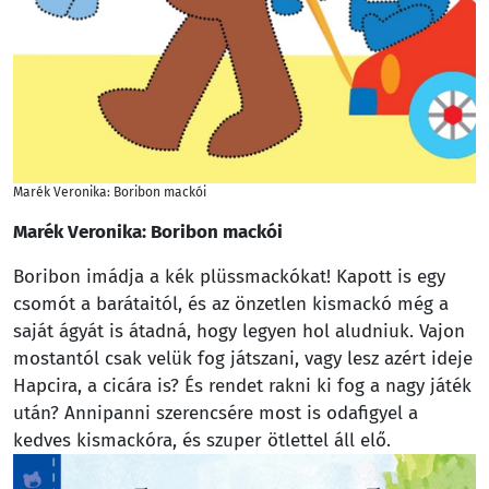
Marék Veronika: Boribon mackói
Marék Veronika: Boribon mackói
Boribon imádja a kék plüssmackókat! Kapott is egy
csomót a barátaitól, és az önzetlen kismackó még a
saját ágyát is átadná, hogy legyen hol aludniuk. Vajon
mostantól csak velük fog játszani, vagy lesz azért ideje
Hapcira, a cicára is? És rendet rakni ki fog a nagy játék
után? Annipanni szerencsére most is odafigyel a
kedves kismackóra, és szuper ötlettel áll elő.