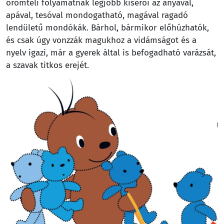
örömteli folyamatnak legjobb kísérői az anyával,
apával, tesóval mondogatható, magával ragadó
lendületű mondókák. Bárhol, bármikor előhúzhatók,
és csak úgy vonzzák magukhoz a vidámságot és a
nyelv igazi, már a gyerek által is befogadható varázsát,
a szavak titkos erejét.