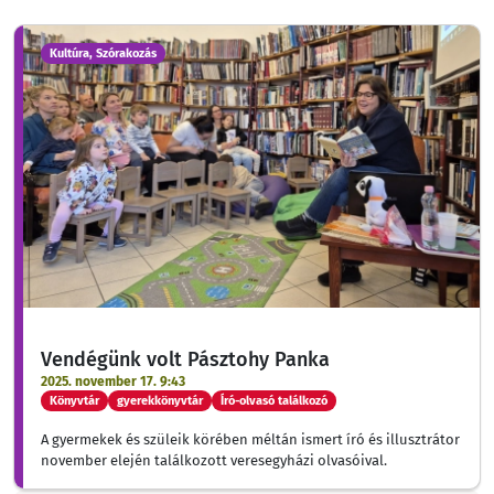
Kultúra, Szórakozás
Vendégünk volt Pásztohy Panka
2025. november 17. 9:43
Könyvtár
gyerekkönyvtár
Író-olvasó találkozó
A gyermekek és szüleik körében méltán ismert író és illusztrátor
november elején találkozott veresegyházi olvasóival.