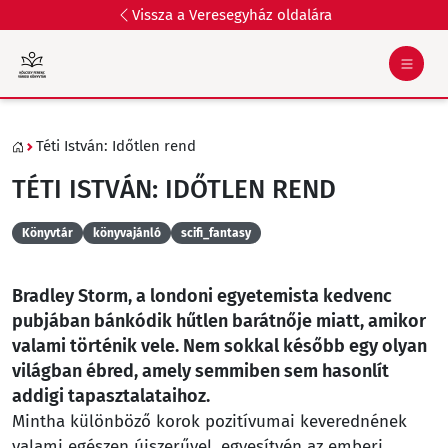
Vissza a Veresegyház oldalára
Téti István: Időtlen rend
TÉTI ISTVÁN: IDŐTLEN REND
Könyvtár
könyvajánló
scifi_fantasy
Bradley Storm, a londoni egyetemista kedvenc
pubjában bánkódik hűtlen barátnője miatt, amikor
valami történik vele. Nem sokkal később egy olyan
világban ébred, amely semmiben sem hasonlít
addigi tapasztalataihoz.
Mintha különböző korok pozitívumai keverednének
valami egészen újszerűvel, egyesítvén az emberi