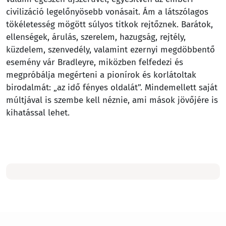
civilizáció legelőnyösebb vonásait. Ám a látszólagos
tökéletesség mögött súlyos titkok rejtőznek. Barátok,
ellenségek, árulás, szerelem, hazugság, rejtély,
küzdelem, szenvedély, valamint ezernyi megdöbbentő
esemény vár Bradleyre, miközben felfedezi és
megpróbálja megérteni a pionírok és korlátoltak
birodalmát: „az idő fényes oldalát”. Mindemellett saját
múltjával is szembe kell néznie, ami mások jövőjére is
kihatással lehet.