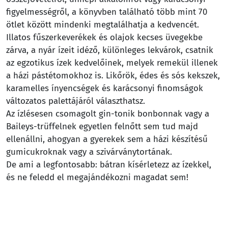
figyelmességről, a könyvben található több mint 70
ötlet között mindenki megtalálhatja a kedvencét.
Illatos fűszerkeverékek és olajok kecses üvegekbe
zárva, a nyár ízeit idéző, különleges lekvárok, csatnik
az egzotikus ízek kedvelőinek, melyek remekül illenek
a házi pástétomokhoz is. Likőrök, édes és sós kekszek,
karamelles ínyencségek és karácsonyi finomságok
változatos palettájáról választhatsz.
Az ízlésesen csomagolt gin-tonik bonbonnak vagy a
Baileys-trüffelnek egyetlen felnőtt sem tud majd
ellenállni, ahogyan a gyerekek sem a házi készítésű
gumicukroknak vagy a szivárványtortának.
De ami a legfontosabb: bátran kísérletezz az ízekkel,
és ne feledd el megajándékozni magadat sem!