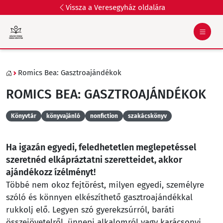
Vissza a Veresegyház oldalára
Romics Bea: Gasztroajándékok
ROMICS BEA: GASZTROAJÁNDÉKOK
Könyvtár
könyvajánló
nonfiction
szakácskönyv
Ha igazán egyedi, feledhetetlen meglepetéssel
szeretnéd elkápráztatni szeretteidet, akkor
ajándékozz ízélményt!
Többé nem okoz fejtörést, milyen egyedi, személyre
szóló és könnyen elkészíthető gasztroajándékkal
rukkolj elő. Legyen szó gyerekzsúrról, baráti
összejövetelről, ünnepi alkalomról vagy karácsonyi