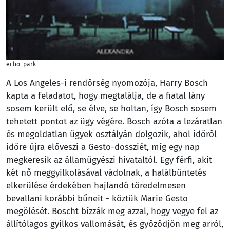
echo_park
A Los Angeles-i rendőrség nyomozója, Harry Bosch
kapta a feladatot, hogy megtalálja, de a fiatal lány
sosem került elő, se élve, se holtan, így Bosch sosem
tehetett pontot az ügy végére. Bosch azóta a lezáratlan
és megoldatlan ügyek osztályán dolgozik, ahol időről
időre újra előveszi a Gesto-dossziét, míg egy nap
megkeresik az államügyészi hivataltól. Egy férfi, akit
két nő meggyilkolásával vádolnak, a halálbüntetés
elkerülése érdekében hajlandó töredelmesen
bevallani korábbi bűneit - köztük Marie Gesto
megölését. Boscht bízzák meg azzal, hogy vegye fel az
állítólagos gyilkos vallomását, és győződjön meg arról,