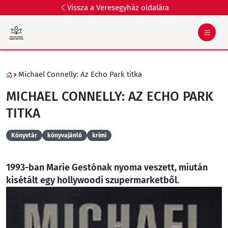
Vissza a Veresegyház oldalára
Michael Connelly: Az Echo Park titka
MICHAEL CONNELLY: AZ ECHO PARK
TITKA
Könyvtár
könyvajánló
krimi
1993-ban Marie Gestónak nyoma veszett, miután
kisétált egy hollywoodi szupermarketből.