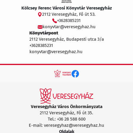
Kölcsey Ferenc Városi Könyvtár Veresegyház
2112 Veresegyház, Fő út 53.
+3628385231
konyvtar@veresegyhaz.hu
Könyvtárpont
2112 Veresegyház, Budapesti utca 3/a
+3628385231
konyvtar@veresegyhaz.hu
Veresegyház Város Önkormányzata
2112 Veresegyház, Fő út 35.
Tel.:
+36 28 588 600
E-mail:
veresegyhaz@veresegyhaz.hu
Oldalak