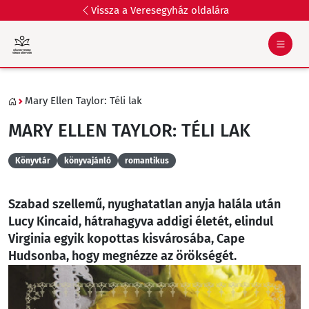
Vissza a Veresegyház oldalára
Mary Ellen Taylor: Téli lak
MARY ELLEN TAYLOR: TÉLI LAK
Könyvtár
könyvajánló
romantikus
Szabad szellemű, nyughatatlan anyja halála után
Lucy Kincaid, hátrahagyva addigi életét, elindul
Virginia egyik kopottas kisvárosába, Cape
Hudsonba, hogy megnézze az örökségét.