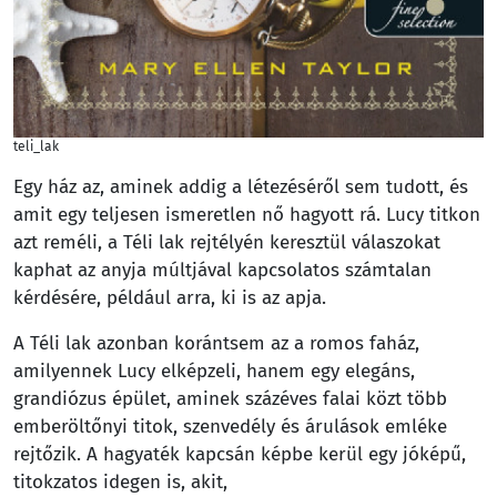
teli_lak
Egy ház az, aminek addig a létezéséről sem tudott, és
amit egy teljesen ismeretlen nő hagyott rá. Lucy titkon
azt reméli, a Téli lak rejtélyén keresztül válaszokat
kaphat az anyja múltjával kapcsolatos számtalan
kérdésére, például arra, ki is az apja.
A Téli lak azonban korántsem az a romos faház,
amilyennek Lucy elképzeli, hanem egy elegáns,
grandiózus épület, aminek százéves falai közt több
emberöltőnyi titok, szenvedély és árulások emléke
rejtőzik. A hagyaték kapcsán képbe kerül egy jóképű,
titokzatos idegen is, akit,