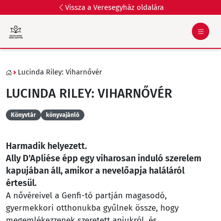
Vissza a Veresegyház oldalára
Lucinda Riley: Viharnővér
LUCINDA RILEY: VIHARNŐVÉR
Könyvtár
könyvajánló
Harmadik helyezett.
Ally D'Apliése épp egy viharosan induló szerelem
kapujában áll, amikor a nevelőapja haláláról
értesül.
A nővéreivel a Genfi-tó partján magasodó,
gyermekkori otthonukba gyűlnek össze, hogy
megemlékezzenek szeretett apjukról, és