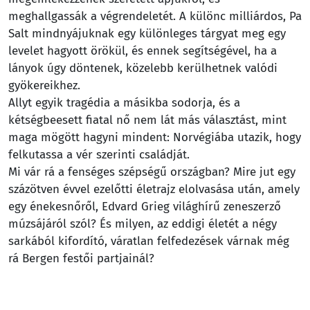
meghallgassák a végrendeletét. A különc milliárdos, Pa
Salt mindnyájuknak egy különleges tárgyat meg egy
levelet hagyott örökül, és ennek segítségével, ha a
lányok úgy döntenek, közelebb kerülhetnek valódi
gyökereikhez.
Allyt egyik tragédia a másikba sodorja, és a
kétségbeesett fiatal nő nem lát más választást, mint
maga mögött hagyni mindent: Norvégiába utazik, hogy
felkutassa a vér szerinti családját.
Mi vár rá a fenséges szépségű országban? Mire jut egy
százötven évvel ezelőtti életrajz elolvasása után, amely
egy énekesnőről, Edvard Grieg világhírű zeneszerző
múzsájáról szól? És milyen, az eddigi életét a négy
sarkából kifordító, váratlan felfedezések várnak még
rá Bergen festői partjainál?