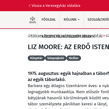
Vissza a Veresegyház oldalára
FŐOLDAL
RÓLUNK
SZOLGÁLTATÁ
Kölcsey Ferenc Városi Könyvtár Veresegyház
Li
KÖZZÉTÉTELI KÖTELEZETTSÉGEK
LIZ MOORE: AZ ERDŐ ISTE
Könyvtár
könyvajánló
thriller
1975. augusztus: egyik hajnalban a táborf
az egyik táborlakó.
Barbara egy átlagos tizenhárom éves: a nyá
legnagyobb munkaadója. Nem először fordul
bátyjának hasonló körülmények között vesze
tábor személyzete pánikban keresi a lányt, 