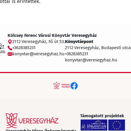
ttai is érintettek.
Kölcsey Ferenc Városi Könyvtár Veresegyház
2112 Veresegyház, Fő út 53.
Könyvtárpont
+3628385231
2112 Veresegyház, Budapesti utca
konyvtar@veresegyhaz.hu
+3628385231
konyvtar@veresegyhaz.hu
Támogatott projektek