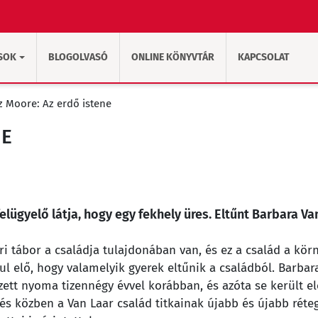
SOK
BLOGOLVASÓ
ONLINE KÖNYVTÁR
KAPCSOLAT
z Moore: Az erdő istene
NE
elügyelő látja, hogy egy fekhely üres. Eltűnt Barbara Va
ri tábor a családja tulajdonában van, és ez a család a kör
 elő, hogy valamelyik gyerek eltűnik a családból. Barbar
tt nyoma tizennégy évvel korábban, és azóta se került el
és közben a Van Laar család titkainak újabb és újabb réte