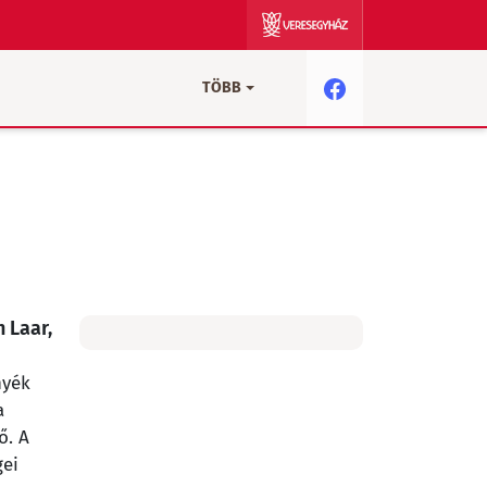
TÖBB
n Laar,
nyék
a
ő. A
gei