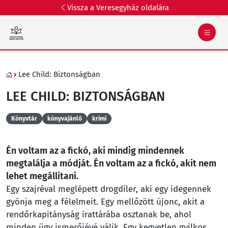
Vissza a Veresegyház oldalára
Lee Child: Biztonságban
LEE CHILD: BIZTONSÁGBAN
Könyvtár
könyvajánló
krimi
Én voltam az a fickó, aki mindig mindennek
megtalálja a módját. Én voltam az a fickó, akit nem
lehet megállítani.
Egy szajréval meglépett drogdíler, aki egy idegennek
gyónja meg a félelmeit. Egy mellőzött újonc, akit a
rendőrkapitányság irattárába osztanak be, ahol
minden ügy ismerőjévé válik. Egy kegyetlen gyilkos,