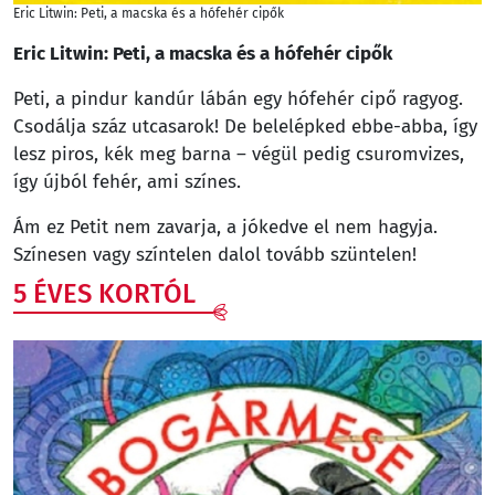
Eric Litwin: Peti, a macska és a hófehér cipők
Eric Litwin: Peti, a macska és a hófehér cipők
Peti, a pindur kandúr lábán egy hófehér cipő ragyog.
Csodálja száz utcasarok! De belelépked ebbe-abba, így
lesz piros, kék meg barna – végül pedig csuromvizes,
így újból fehér, ami színes.
Ám ez Petit nem zavarja, a jókedve el nem hagyja.
Színesen vagy színtelen dalol tovább szüntelen!
5 ÉVES KORTÓL