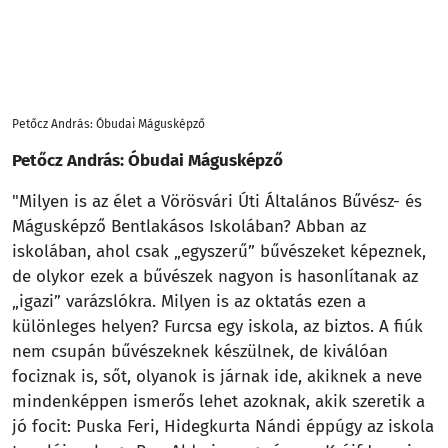
Petőcz András: Óbudai Mágusképző
Petőcz András: Óbudai Mágusképző
"Milyen is az élet a Vörösvári Úti Általános Bűvész- és
Mágusképző Bentlakásos Iskolában? Abban az
iskolában, ahol csak „egyszerű” bűvészeket képeznek,
de olykor ezek a bűvészek nagyon is hasonlítanak az
„igazi” varázslókra. Milyen is az oktatás ezen a
különleges helyen? Furcsa egy iskola, az biztos. A fiúk
nem csupán bűvészeknek készülnek, de kiválóan
fociznak is, sőt, olyanok is járnak ide, akiknek a neve
mindenképpen ismerős lehet azoknak, akik szeretik a
jó focit: Puska Feri, Hidegkurta Nándi éppúgy az iskola