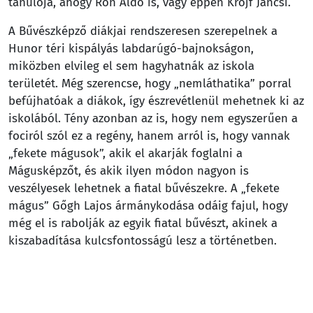
tanulója, ahogy Ron Aldo is, vagy éppen Krójf Jancsi.
A Bűvészképző diákjai rendszeresen szerepelnek a
Hunor téri kispályás labdarúgó-bajnokságon,
miközben elvileg el sem hagyhatnák az iskola
területét. Még szerencse, hogy „nemláthatika” porral
befújhatóak a diákok, így észrevétlenül mehetnek ki az
iskolából. Tény azonban az is, hogy nem egyszerűen a
fociról szól ez a regény, hanem arról is, hogy vannak
„fekete mágusok”, akik el akarják foglalni a
Mágusképzőt, és akik ilyen módon nagyon is
veszélyesek lehetnek a fiatal bűvészekre. A „fekete
mágus” Gőgh Lajos ármánykodása odáig fajul, hogy
még el is rabolják az egyik fiatal bűvészt, akinek a
kiszabadítása kulcsfontosságú lesz a történetben.