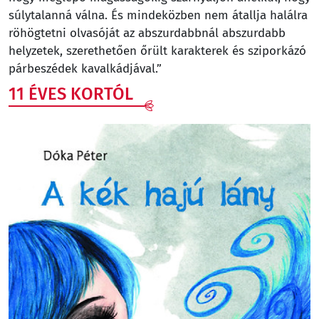
súlytalanná válna. És mindeközben nem átallja halálra
röhögtetni olvasóját az abszurdabbnál abszurdabb
helyzetek, szerethetően őrült karakterek és sziporkázó
párbeszédek kavalkádjával.”
11 ÉVES KORTÓL