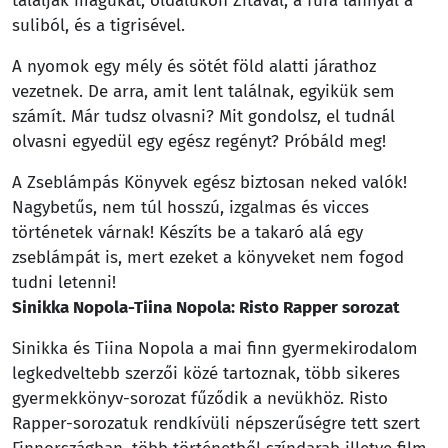
találják magukat, oldalukon Zitával, a fura lánnyal a
suliból, és a tigrisével.
A nyomok egy mély és sötét föld alatti járathoz
vezetnek. De arra, amit lent találnak, egyikük sem
számít. Már tudsz olvasni? Mit gondolsz, el tudnál
olvasni egyedül egy egész regényt? Próbáld meg!
A Zseblámpás Könyvek egész biztosan neked valók!
Nagybetűs, nem túl hosszú, izgalmas és vicces
történetek várnak! Készíts be a takaró alá egy
zseblámpát is, mert ezeket a könyveket nem fogod
tudni letenni!
Sinikka Nopola-Tiina Nopola: Risto Rapper sorozat
Sinikka és Tiina Nopola a mai finn gyermekirodalom
legkedveltebb szerzői közé tartoznak, több sikeres
gyermekkönyv-sorozat fűződik a nevükhöz. Risto
Rapper-sorozatuk rendkívüli népszerűségre tett szert