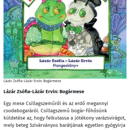
Lázár Zsófia-Lázár Ervin: Bogármese
Lázár Zsófia-Lázár Ervin: Bogármese
Egy mese Csillagszeműről és az erdő megannyi
csodabogaráról. Csillagszemű bogár-főhősünk
küldetése az, hogy felkutassa a jótékony varázsvirágot,
mely beteg Szivárványos barátjának egyetlen gyógyírja