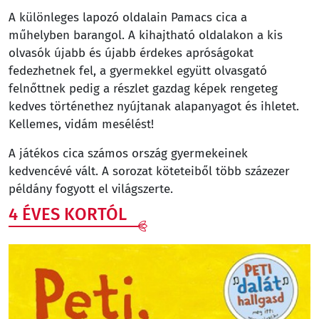
A különleges lapozó oldalain Pamacs cica a
műhelyben barangol. A kihajtható oldalakon a kis
olvasók újabb és újabb érdekes apróságokat
fedezhetnek fel, a gyermekkel együtt olvasgató
felnőttnek pedig a részlet gazdag képek rengeteg
kedves történethez nyújtanak alapanyagot és ihletet.
Kellemes, vidám mesélést!
A játékos cica számos ország gyermekeinek
kedvencévé vált. A sorozat köteteiből több százezer
példány fogyott el világszerte.
4 ÉVES KORTÓL