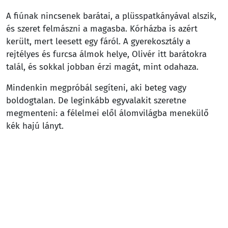
A fiúnak nincsenek barátai, a plüsspatkányával alszik,
és szeret felmászni a magasba. Kórházba is azért
került, mert leesett egy fáról. A gyerekosztály a
rejtélyes és furcsa álmok helye, Olivér itt barátokra
talál, és sokkal jobban érzi magát, mint odahaza.
Mindenkin megpróbál segíteni, aki beteg vagy
boldogtalan. De leginkább egyvalakit szeretne
megmenteni: a félelmei elől álomvilágba menekülő
kék hajú lányt.