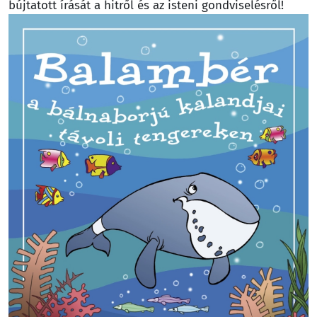
bújtatott írását a hitről és az isteni gondviselésről!