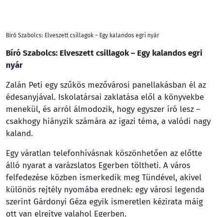
Bíró Szabolcs: Elveszett csillagok – Egy kalandos egri nyár
Bíró Szabolcs: Elveszett csillagok – Egy kalandos egri
nyár
Zalán Peti egy szűkös mezővárosi panellakásban él az
édesanyjával. Iskolatársai zaklatása elől a könyvekbe
menekül, és arról álmodozik, hogy egyszer író lesz –
csakhogy hiányzik számára az igazi téma, a valódi nagy
kaland.
Egy váratlan telefonhívásnak köszönhetően az előtte
álló nyarat a varázslatos Egerben töltheti. A város
felfedezése közben ismerkedik meg Tündével, akivel
különös rejtély nyomába erednek: egy városi legenda
szerint Gárdonyi Géza egyik ismeretlen kézirata máig
ott van elrejtve valahol Egerben.