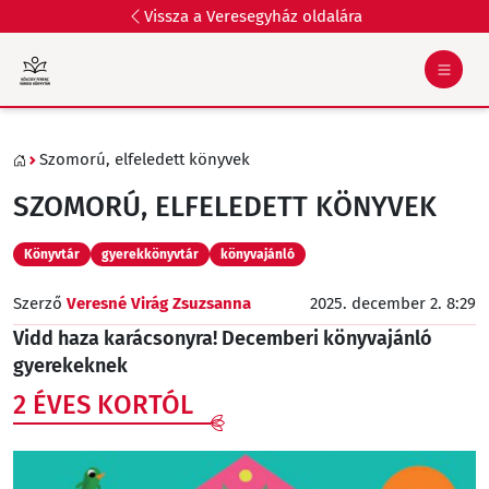
Vissza a Veresegyház oldalára
Szomorú, elfeledett könyvek
SZOMORÚ, ELFELEDETT KÖNYVEK
Könyvtár
gyerekkönyvtár
könyvajánló
Szerző
Veresné Virág Zsuzsanna
2025. december 2. 8:29
Vidd haza karácsonyra! Decemberi könyvajánló
gyerekeknek
2 ÉVES KORTÓL