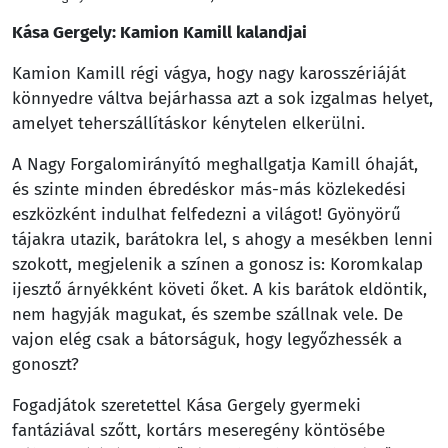
Kása Gergely: Kamion Kamill kalandjai
Kamion Kamill régi vágya, hogy nagy karosszériáját
könnyedre váltva bejárhassa azt a sok izgalmas helyet,
amelyet teherszállításkor kénytelen elkerülni.
A Nagy Forgalomirányító meghallgatja Kamill óhaját,
és szinte minden ébredéskor más-más közlekedési
eszközként indulhat felfedezni a világot! Gyönyörű
tájakra utazik, barátokra lel, s ahogy a mesékben lenni
szokott, megjelenik a színen a gonosz is: Koromkalap
ijesztő árnyékként követi őket. A kis barátok eldöntik,
nem hagyják magukat, és szembe szállnak vele. De
vajon elég csak a bátorságuk, hogy legyőzhessék a
gonoszt?
Fogadjátok szeretettel Kása Gergely gyermeki
fantáziával szőtt, kortárs meseregény köntösébe