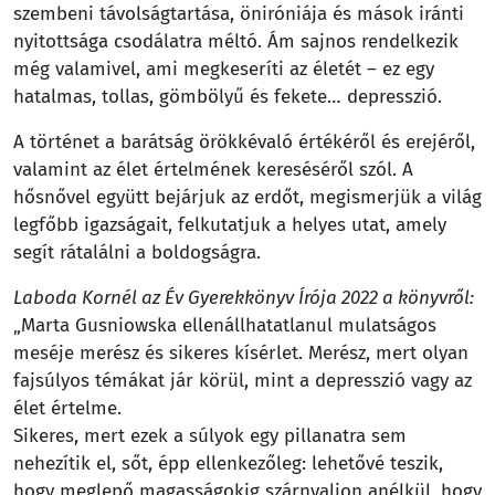
szembeni távolságtartása, öniróniája és mások iránti
nyitottsága csodálatra méltó. Ám sajnos rendelkezik
még valamivel, ami megkeseríti az életét – ez egy
hatalmas, tollas, gömbölyű és fekete… depresszió.
A történet a barátság örökkévaló értékéről és erejéről,
valamint az élet értelmének kereséséről szól. A
hősnővel együtt bejárjuk az erdőt, megismerjük a világ
legfőbb igazságait, felkutatjuk a helyes utat, amely
segít rátalálni a boldogságra.
Laboda Kornél az Év Gyerekkönyv Írója 2022 a könyvről:
„Marta Gusniowska ellenállhatatlanul mulatságos
meséje merész és sikeres kísérlet. Merész, mert olyan
fajsúlyos témákat jár körül, mint a depresszió vagy az
élet értelme.
Sikeres, mert ezek a súlyok egy pillanatra sem
nehezítik el, sőt, épp ellenkezőleg: lehetővé teszik,
hogy meglepő magasságokig szárnyaljon anélkül, hogy