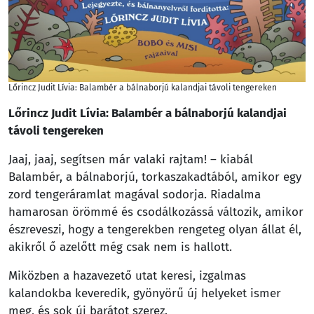
Lőrincz Judit Lívia: Balambér a bálnaborjú kalandjai távoli tengereken
Lőrincz Judit Lívia: Balambér a bálnaborjú kalandjai
távoli tengereken
Jaaj, jaaj, segítsen már valaki rajtam! – kiabál
Balambér, a bálnaborjú, torkaszakadtából, amikor egy
zord tengeráramlat magával sodorja. Riadalma
hamarosan örömmé és csodálkozássá változik, amikor
észreveszi, hogy a tengerekben rengeteg olyan állat él,
akikről ő azelőtt még csak nem is hallott.
Miközben a hazavezető utat keresi, izgalmas
kalandokba keveredik, gyönyörű új helyeket ismer
meg, és sok új barátot szerez.