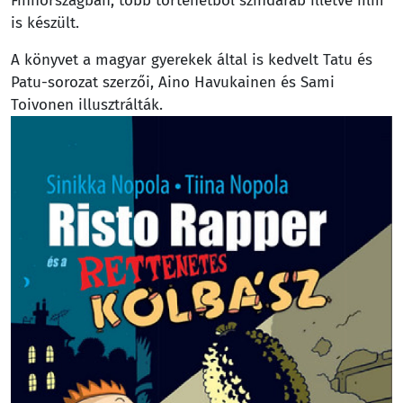
Finnországban, több történetből színdarab illetve film
is készült.
A könyvet a magyar gyerekek által is kedvelt Tatu és
Patu-sorozat szerzői, Aino Havukainen és Sami
Toivonen illusztrálták.