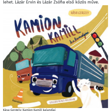
lehet. Lázár Ervin és Lázár Zsófia első közös műve.
Kása Gergely: Kamion Kamill kalandjai