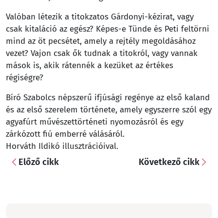
Valóban létezik a titokzatos Gárdonyi-kézirat, vagy
csak kitaláció az egész? Képes-e Tünde és Peti feltörni
mind az öt pecsétet, amely a rejtély megoldásához
vezet? Vajon csak ők tudnak a titokról, vagy vannak
mások is, akik rátennék a kezüket az értékes
régiségre?
Bíró Szabolcs népszerű ifjúsági regénye az első kaland
és az első szerelem története, amely egyszerre szól egy
agyafúrt művészettörténeti nyomozásról és egy
zárkózott fiú emberré válásáról.
Horváth Ildikó illusztrációival.
Előző cikk
Következő cikk