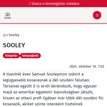
Vissza a Veresegyház oldalára
Sooley
SOOLEY
Könyvtár
könyvajánló
2024. október 16. 7:02
A ​tizenhét éves Samuel Sooleymon számít a
legügyesebb kosarasnak a dél-szudáni faluban.
Társaival együtt ő is arról ábrándozik, hogy egyszer
majd az amerikai egyetemi bajnokságban játszik,
hiszen az ottani profi ligában már több dél-szudáni fiú
kosarazik, akiket szinte istenként tisztelnek