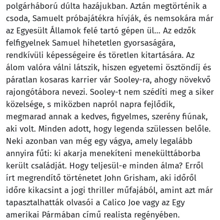
polgárháború dúlta hazájukban. Aztán megtörténik a
csoda, Samuelt próbajátékra hívják, és nemsokára már
az Egyesült Államok felé tartó gépen ül… Az edzők
felfigyelnek Samuel hihetetlen gyorsaságára,
rendkívüli képességeire és töretlen kitartására. Az
álom valóra válni látszik, hiszen egyetemi ösztöndíj és
páratlan kosaras karrier vár Sooley-ra, ahogy növekvő
rajongótábora nevezi. Sooley-t nem szédíti meg a siker
közelsége, s miközben napról napra fejlődik,
megmarad annak a kedves, figyelmes, szerény fiúnak,
aki volt. Minden adott, hogy legenda szülessen belőle.
Neki azonban van még egy vágya, amely legalább
annyira fűti: ki akarja menekíteni menekülttáborba
került családját. Hogy teljesül-e minden álma? Erről
írt megrendítő történetet John Grisham, aki időről
időre kikacsint a jogi thriller műfajából, amint azt már
tapasztalhatták olvasói a Calico Joe vagy az Egy
amerikai Pármában című realista regényében.