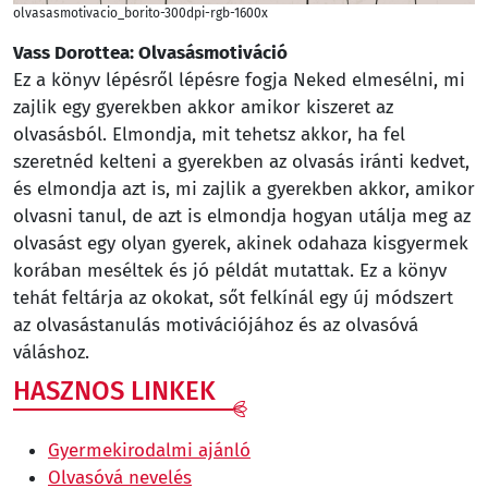
olvasasmotivacio_borito-300dpi-rgb-1600x
Vass Dorottea: Olvasásmotiváció
Ez a könyv lépésről lépésre fogja Neked elmesélni, mi
zajlik egy gyerekben akkor amikor kiszeret az
olvasásból. Elmondja, mit tehetsz akkor, ha fel
szeretnéd kelteni a gyerekben az olvasás iránti kedvet,
és elmondja azt is, mi zajlik a gyerekben akkor, amikor
olvasni tanul, de azt is elmondja hogyan utálja meg az
olvasást egy olyan gyerek, akinek odahaza kisgyermek
korában meséltek és jó példát mutattak. Ez a könyv
tehát feltárja az okokat, sőt felkínál egy új módszert
az olvasástanulás motivációjához és az olvasóvá
váláshoz.
HASZNOS LINKEK
Gyermekirodalmi ajánló
Olvasóvá nevelés