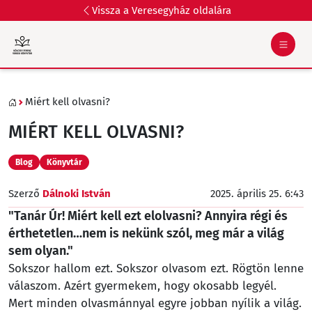
Vissza a Veresegyház oldalára
Miért kell olvasni?
MIÉRT KELL OLVASNI?
Blog
Könyvtár
Szerző
Dálnoki István
2025. április 25. 6:43
"Tanár Úr! Miért kell ezt elolvasni? Annyira régi és
érthetetlen…nem is nekünk szól, meg már a világ
sem olyan."
Sokszor hallom ezt. Sokszor olvasom ezt. Rögtön lenne
válaszom. Azért gyermekem, hogy okosabb legyél.
Mert minden olvasmánnyal egyre jobban nyílik a világ.