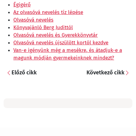
Égigérő
Az olvasóvá nevelés tíz lépése
Olvasóvá nevelés
Könyvajánló Berg Judittól
Olvasóvá nevelés és Gyerekkönyvtár
Olvasóvá nevelés újszülött kortól kezdve
Van-e igényünk még a mesékre, és átadjuk-e a
magunk módján gyermekeinknek mindezt?
Előző cikk
Következő cikk