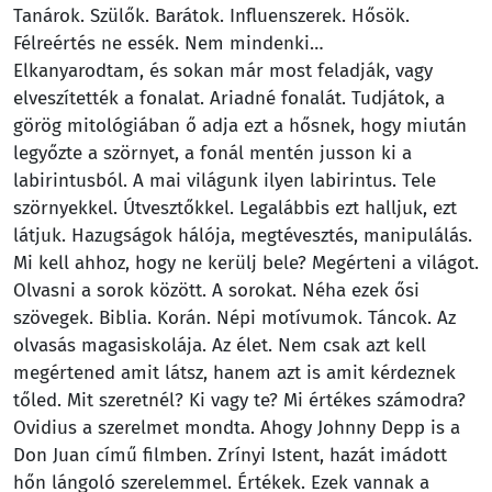
Tanárok. Szülők. Barátok. Influenszerek. Hősök.
Félreértés ne essék. Nem mindenki…
Elkanyarodtam, és sokan már most feladják, vagy
elveszítették a fonalat. Ariadné fonalát. Tudjátok, a
görög mitológiában ő adja ezt a hősnek, hogy miután
legyőzte a szörnyet, a fonál mentén jusson ki a
labirintusból. A mai világunk ilyen labirintus. Tele
szörnyekkel. Útvesztőkkel. Legalábbis ezt halljuk, ezt
látjuk. Hazugságok hálója, megtévesztés, manipulálás.
Mi kell ahhoz, hogy ne kerülj bele? Megérteni a világot.
Olvasni a sorok között. A sorokat. Néha ezek ősi
szövegek. Biblia. Korán. Népi motívumok. Táncok. Az
olvasás magasiskolája. Az élet. Nem csak azt kell
megértened amit látsz, hanem azt is amit kérdeznek
tőled. Mit szeretnél? Ki vagy te? Mi értékes számodra?
Ovidius a szerelmet mondta. Ahogy Johnny Depp is a
Don Juan című filmben. Zrínyi Istent, hazát imádott
hőn lángoló szerelemmel. Értékek. Ezek vannak a