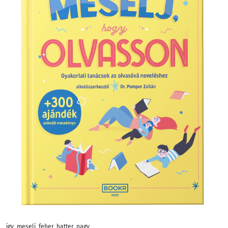
igy_meselj_feher_hatter_nagy