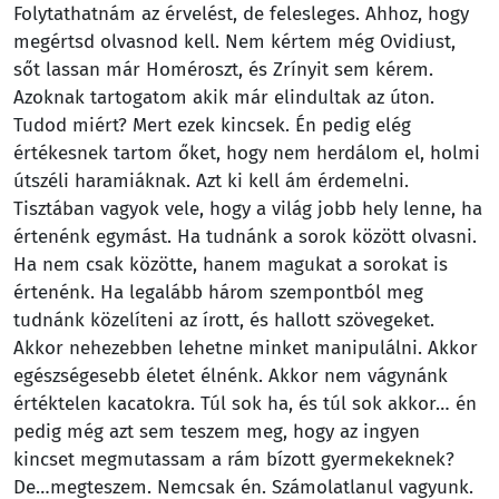
Folytathatnám az érvelést, de felesleges. Ahhoz, hogy
megértsd olvasnod kell. Nem kértem még Ovidiust,
sőt lassan már Homéroszt, és Zrínyit sem kérem.
Azoknak tartogatom akik már elindultak az úton.
Tudod miért? Mert ezek kincsek. Én pedig elég
értékesnek tartom őket, hogy nem herdálom el, holmi
útszéli haramiáknak. Azt ki kell ám érdemelni.
Tisztában vagyok vele, hogy a világ jobb hely lenne, ha
értenénk egymást. Ha tudnánk a sorok között olvasni.
Ha nem csak közötte, hanem magukat a sorokat is
értenénk. Ha legalább három szempontból meg
tudnánk közelíteni az írott, és hallott szövegeket.
Akkor nehezebben lehetne minket manipulálni. Akkor
egészségesebb életet élnénk. Akkor nem vágynánk
értéktelen kacatokra. Túl sok ha, és túl sok akkor… én
pedig még azt sem teszem meg, hogy az ingyen
kincset megmutassam a rám bízott gyermekeknek?
De…megteszem. Nemcsak én. Számolatlanul vagyunk.