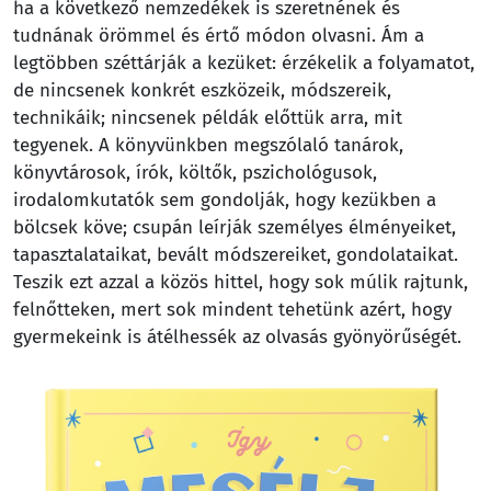
ha a következő nemzedékek is szeretnének és
tudnának örömmel és értő módon olvasni. Ám a
legtöbben széttárják a kezüket: érzékelik a folyamatot,
de nincsenek konkrét eszközeik, módszereik,
technikáik; nincsenek példák előttük arra, mit
tegyenek. A könyvünkben megszólaló tanárok,
könyvtárosok, írók, költők, pszichológusok,
irodalomkutatók sem gondolják, hogy kezükben a
bölcsek köve; csupán leírják személyes élményeiket,
tapasztalataikat, bevált módszereiket, gondolataikat.
Teszik ezt azzal a közös hittel, hogy sok múlik rajtunk,
felnőtteken, mert sok mindent tehetünk azért, hogy
gyermekeink is átélhessék az olvasás gyönyörűségét.