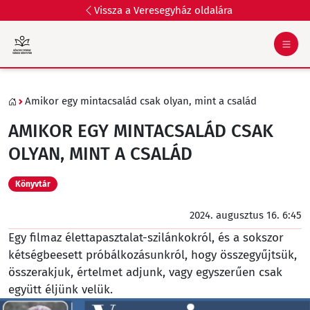
Vissza a Veresegyház oldalára
Amikor egy mintacsalád csak olyan, mint a család
AMIKOR EGY MINTACSALÁD CSAK
OLYAN, MINT A CSALÁD
Könyvtár
2024. augusztus 16. 6:45
Egy filmaz élettapasztalat-szilánkokról, és a sokszor
kétségbeesett próbálkozásunkról, hogy összegyűjtsük,
összerakjuk, értelmet adjunk, vagy egyszerűen csak
együtt éljünk velük.