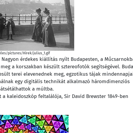
iles/pictures/Hirek/julius_1.gif
 Nagyon érdekes kiállítás nyílt Budapesten, a Műcsarnokb
i meg a korszakban készült sztereofotók segítségével. Buda
pesült terei elevenednek meg, egzotikus tájak mindennapja
nálnak egy digitális technikát alkalmazó háromdimenziós
átsétálhattok a múltba.
 a kaleidoszkóp feltalálója, Sir David Brewster 1849-ben