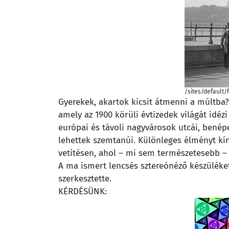
/sites/default/f
Gyerekek, akartok kicsit átmenni a múltba?
amely az 1900 körüli évtizedek világát idéz
európai és távoli nagyvárosok utcái, bené
lehettek szemtanúi. Különleges élményt kí
vetítésen, ahol – mi sem természetesebb – 
A ma ismert lencsés sztereónéző készüléket
szerkesztette.
KÉRDÉSÜNK: