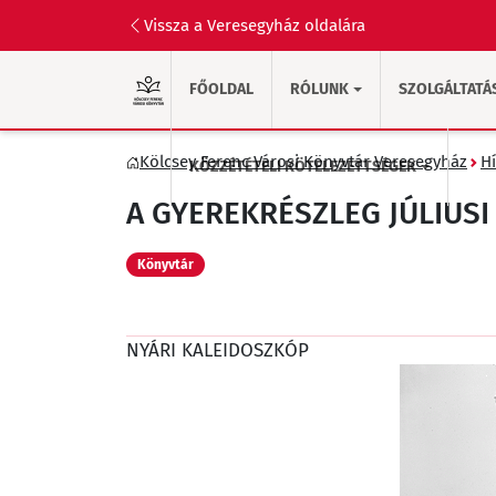
Vissza a Veresegyház oldalára
FŐOLDAL
RÓLUNK
SZOLGÁLTATÁ
Kölcsey Ferenc Városi Könyvtár Veresegyház
Hí
KÖZZÉTÉTELI KÖTELEZETTSÉGEK
A GYEREKRÉSZLEG JÚLIUSI 
Könyvtár
NYÁRI KALEIDOSZKÓP