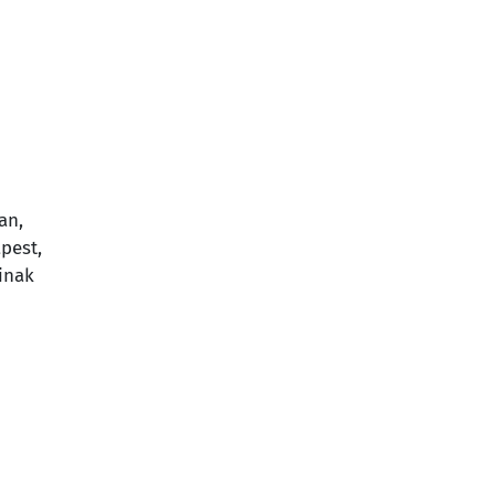
an,
pest,
inak