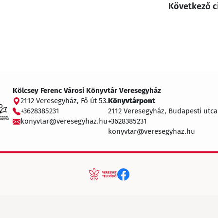
Következő c
Kölcsey Ferenc Városi Könyvtár Veresegyház
2112 Veresegyház, Fő út 53.
Könyvtárpont
+3628385231
2112 Veresegyház, Budapesti utca
konyvtar@veresegyhaz.hu
+3628385231
konyvtar@veresegyhaz.hu