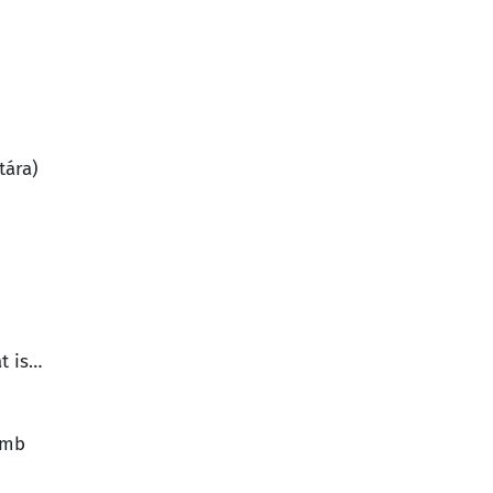
tára)
t is…
omb