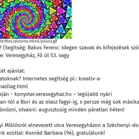
lt/files/pictures/Hirek/julius2.gif
Segítség: Bakos Ferenc: Idegen szavak és kifejezések szó
 Veresegyház, Fő út 53. vagy
ét ajánlat:
toknak? Internetes segítség pl.: kreativ-a-
hazilag.html
pján - konyvtar.veresegyhaz.hu – legújabb nyári
-tól a Bori és az olasz fagyi-ig, s persze még sok másika
önözni, olvasni: augusztusig minden páratlan héten!
ínyi Miklósról elnevezett utca Veresegyházon a Széchenyi-d
k ezúttal: Konrád Barbara (9é), gratulálunk!