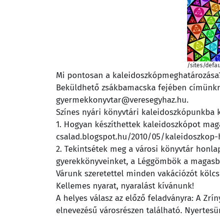
/sites/defau
Mi pontosan a kaleidoszkópmeghatározása? (
Beküldhető zsákbamacska fejében címünkre:
gyermekkonyvtar@veresegyhaz.hu.
Színes nyári könyvtári kaleidoszkópunkba k
1. Hogyan készíthettek kaleidoszkópot maga
csalad.blogspot.hu/2010/05/kaleidoszkop-
2. Tekintsétek meg a városi könyvtár honla
gyerekkönyveinket, a Léggömbök a magasban
Várunk szeretettel minden vakációzót kölcs
Kellemes nyarat, nyaralást kívánunk!
A helyes válasz az előző feladványra: A Zr
elnevezésű városrészen található. Nyertesün