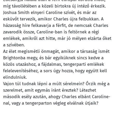
míg távollétében a közeli birtokra új intéző érkezik.
Joshua Smith elnyeri Caroline szívét, és már az
esküvőt tervezik, amikor Charles újra felbukkan. A
házasság híre felkavarja a férfit, de nemcsak Charles
zavarodik össze, Caroline-ban is feltörnek a régi
emlékek, amikről azt hitte, már jó mélyen elzárta őket
a szívében.
Az élet megismétli önmagát, amikor a társaság ismét
Brightonba megy, és bár egyiküknek sincs kedve a
közös utazáshoz, a fájdalmas, tengerparti emlékek
felelevenítéséhez, a sors úgy hozza, hogy együtt kell
elindulniuk.
Vajon túl tudnak lépni a múlt sérelmein? Őrzik még a
szerelmet, amit egymás iránt éreztek? Létezhet
második esély azután, ahogy Charles elbánt Caroline-
nal, vagy a tengerparton végleg elválnak útjaik?