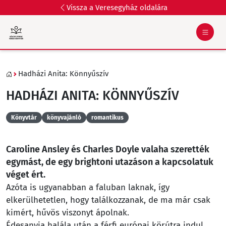
Vissza a Veresegyház oldalára
Hadházi Anita: Könnyűszív
HADHÁZI ANITA: KÖNNYŰSZÍV
Könyvtár
könyvajánló
romantikus
Caroline Ansley és Charles Doyle valaha szerették
egymást, de egy brightoni utazáson a kapcsolatuk
véget ért.
Azóta is ugyanabban a faluban laknak, így
elkerülhetetlen, hogy találkozzanak, de ma már csak
kimért, hűvös viszonyt ápolnak.
Édesanyja halála után a férfi európai körútra indul,