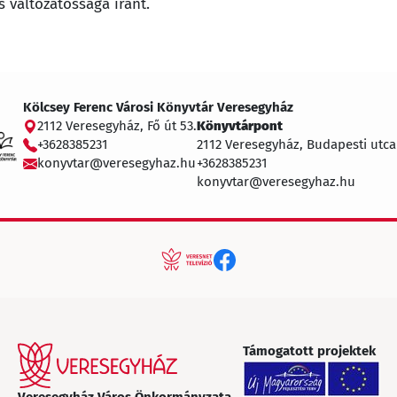
 változatossága iránt.
Kölcsey Ferenc Városi Könyvtár Veresegyház
2112 Veresegyház, Fő út 53.
Könyvtárpont
+3628385231
2112 Veresegyház, Budapesti utca
konyvtar@veresegyhaz.hu
+3628385231
konyvtar@veresegyhaz.hu
Támogatott projektek