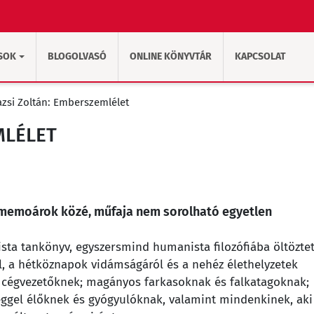
SOK
BLOGOLVASÓ
ONLINE KÖNYVTÁR
KAPCSOLAT
azsi Zoltán: Emberszemlélet
MLÉLET
 memoárok közé, műfaja nem sorolható egyetlen
onista tankönyv, egyszersmind humanista filozófiába öltöztet
l, a hétköznapok vidámságáról és a nehéz élethelyzetek
dő cégvezetőknek; magányos farkasoknak és falkatagoknak;
ggel élőknek és gyógyulóknak, valamint mindenkinek, aki