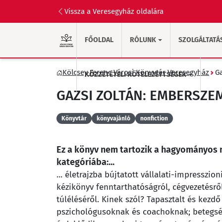
Vissza a Veresegyház oldalára
FŐOLDAL
RÓLUNK
SZOLGÁLTATÁ
Kölcsey Ferenc Városi Könyvtár Veresegyház
G
KÖZZÉTÉTELI KÖTELEZETTSÉGEK
GAZSI ZOLTÁN: EMBERSZE
Könyvtár
könyvajánló
nonfiction
Ez a könyv nem tartozik a hagyományos
kategóriába:...
... életrajzba bújtatott vállalati-impresszi
kézikönyv fenntarthatóságról, cégvezetésrő
túléléséről. Kinek szól? Tapasztalt és kez
pszichológusoknak és coachoknak; betegsé