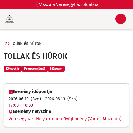
Vissza a Veresegyház oldalára
Tollak és húrok
TOLLAK ÉS HÚROK
Könyvtár
Programajánló
Múzeum
Esemény időpontja
2026.06.13. (Szo) - 2026.06.13. (Szo)
17:00 - 18:30
Esemény helyszíne
Veresegyházi Helytörténeti Gyűjtemény (Városi Múzeum)