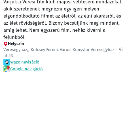
Várjuk a Veresi Filmklub májusi vetítésére mindazokat,
akik szeretnének megnézni egy igen mélyen
elgondolkodtató filmet az életről, az élni akarásról, és
az élet rövidségéről. Bizony becsüljünk meg mindent,
amíg lehet. Nem egyszerű film, nehéz kiverni a
fejünkből.
Helyszín
Veresegyház,, Kölcsey Ferenc Városi Könyvtár Veresegyház - Fő
út 53
Waze navigáció
Google navigáció