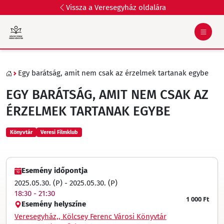
Vissza a Veresegyház oldalára
Egy barátság, amit nem csak az érzelmek tartanak egybe
EGY BARÁTSÁG, AMIT NEM CSAK AZ
ÉRZELMEK TARTANAK EGYBE
Könyvtár
Veresi Filmklub
Esemény időpontja
2025.05.30. (P) - 2025.05.30. (P)
18:30 - 21:30
1 000 Ft
Esemény helyszíne
Veresegyház,, Kölcsey Ferenc Városi Könyvtár