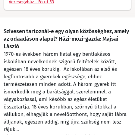
Veresegyház - Fő út 53
Szívesen tartoznál-e egy olyan közösséghez, amely
az odaadáson alapul? Házi-mozi-gazda: Majsai
László
1970-es években három fiatal egy bentlakásos
iskolában nevelkednek szigorú feltételek között,
egészen 18 éves korukig. Az iskolában az első és
legfontosabb a gyerekek egészsége, ehhez
természetesen minden adott. A három gyerek itt
ismerkedik meg a barátsággal, szerelemmel, a
vágyakozással, ami később az egész életüket
összetartja. 18 éves korukban, szörnyű titokkal a
vállukon, elhagyják a nevelőotthont, hogy saját lábra
álljanak, egészen addig, míg újra szükség nem lesz
rájuk...