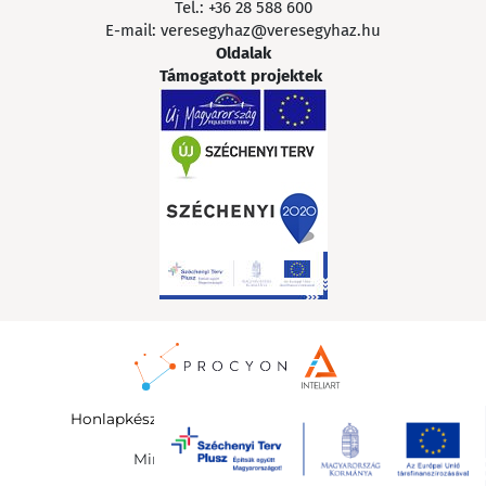
Tel.:
+36 28 588 600
E-mail:
veresegyhaz@veresegyhaz.hu
Oldalak
Támogatott projektek
Honlapkészítés
:
InteliArt Online Marketing Kft.
©
Minden jog fenntartva 2026