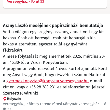
Veresegyház - Fő út 53
Arany László meséjének papírszínházi bemutatója
Volt a világon egy szegény asszony, annak volt egy kis
kakasa. Csak ott keresgél, csak ott kapargál a kis
kakas a szeméten, egyszer talál egy gyémánt
félkrajcárt.
A mese folytatását megismerhetitek 2025. március 20-
án, 16:30-tól a Városi Könyvtárban.
A programon való részvétel 4 éves kortól ajánlott. Kérd
meg Anyut vagy Aput, hogy részvételi számndékotokat
a
gyermekkonyvtar@konyvtar.veresegyhaz.hu
e-mail
címen, vagy a +36 28 385 231-es telefonszámon jelezze!
Szeretettel várunk!
Helyszín
Veresegyház,, Kölcsey Ferenc Városi Könyvtár Veresegyház - Fő
út 53