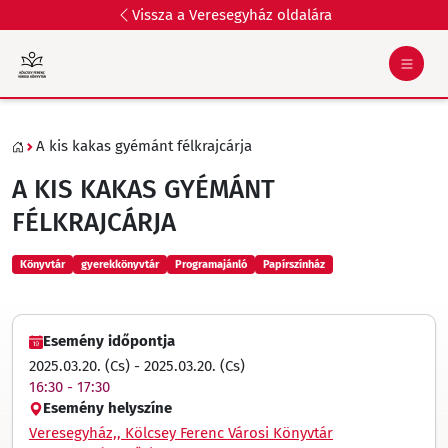
Vissza a Veresegyház oldalára
A kis kakas gyémánt félkrajcárja
A KIS KAKAS GYÉMÁNT
FÉLKRAJCÁRJA
Könyvtár
gyerekkönyvtár
Programajánló
Papírszínház
Esemény időpontja
2025.03.20. (Cs) - 2025.03.20. (Cs)
16:30 - 17:30
Esemény helyszíne
Veresegyház,, Kölcsey Ferenc Városi Könyvtár