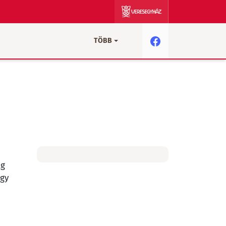
TÖBB
ag
egy