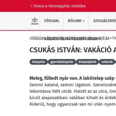
Vissza a Veresegyház oldalára
FŐOLDAL
RÓLUNK
SZOLGÁLTATÁ
Kölcsey Ferenc Városi Könyvtár Veresegyház
Cs
KÖZZÉTÉTELI KÖTELEZETTSÉGEK
CSUKÁS ISTVÁN: VAKÁCIÓ 
Könyvtár
gyerekkönyvtár
könyvajánló
vakáció
Meleg, fülledt nyár van. A lakótelep szép
Semmi kaland, semmi izgalom. Szerencsére
lebontásra ítélt utcát. Halott ez az utca, ü
kicsit alaposabban: valóban kihalt és érdek
Kiderül, hogy ugyancsak van mi után nyomoz