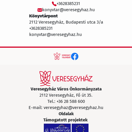
+3628385231
konyvtar@veresegyhaz.hu
Könyvtárpont
2112 Veresegyház, Budapesti utca 3/a
+3628385231
konyvtar@veresegyhaz.hu
Veresegyház Város Önkormányzata
2112 Veresegyház, Fő út 35.
Tel.:
+36 28 588 600
E-mail:
veresegyhaz@veresegyhaz.hu
Oldalak
Támogatott projektek