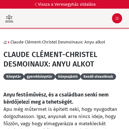
Vissza a Veresegyház oldalára
Claude Clément-Christel Desmoinaux: Anyu alkot
CLAUDE CLÉMENT-CHRISTEL
DESMOINAUX: ANYU ALKOT
Könyvtár
gyerekkönyvtár
könyvajánló
Kezdő olvasóknak
Anyu festőművész, és a családban senki nem
kérdőjelezi meg a tehetségét.
Apu még műtermet is épített neki, hogy nyugodtan
dolgozhasson. Igaz, anyunak arra nincs ideje, hogy
főzzön, vagy hogy elmagyarázza a matekleckét