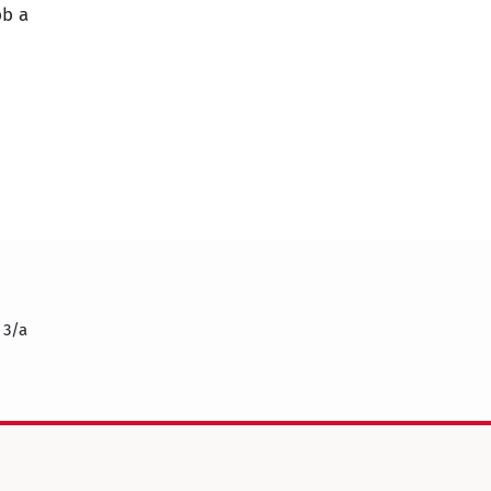
bb a
 3/a