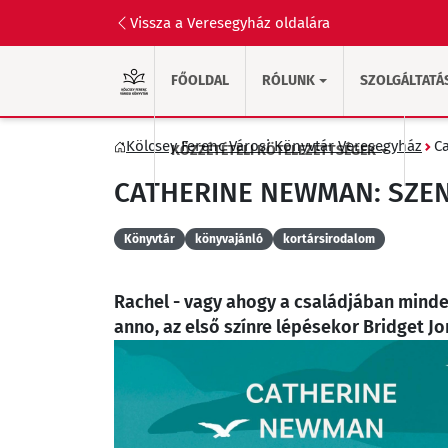
Vissza a Veresegyház oldalára
FŐOLDAL
RÓLUNK
SZOLGÁLTATÁ
Kölcsey Ferenc Városi Könyvtár Veresegyház
C
KÖZZÉTÉTELI KÖTELEZETTSÉGEK
CATHERINE NEWMAN: SZE
Könyvtár
könyvajánló
kortársirodalom
Rachel - vagy ahogy a családjában minden
anno, az első színre lépésekor Bridget Jo