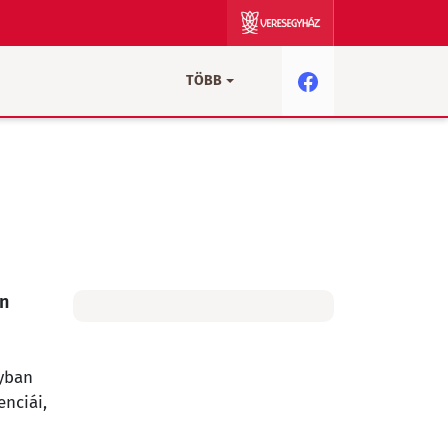
TÖBB
en
yban
nciái,