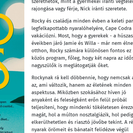
szerethetők, mint a gyermekei iránti végtele
rajongása vagy férje, Nick iránti szeretete.
Rocky és családja minden évben a keleti par
legfelkapottabb nyaralóhelyére, Cape Codra
vakációzni. Most, hogy a gyerekek - a húszas
éveikben járó Jamie és Willa - már nem éln
otthon, Rocky számára különösen fontos ez 
közös program, főleg, hogy két napra az id
nagyszülők is meglátogatják őket.
Rockynak rá kell döbbennie, hogy nemcsak a
az, ami változik, hanem az életének minden
aspektusa. Miközben szokásához híven jó
anyaként és feleségként erőn felül próbál
teljesíteni, hogy mindenki tökéletesen érezz
magát, hol a múlton nosztalgiázik, hol pedig
elkerülhetetlen és riasztó jövőbe tekint. A r
nyarak örömeit és bánatait felidézve végül