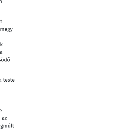
n
t
 megy
ek
a
ősödő
 teste
e
 az
égmúlt