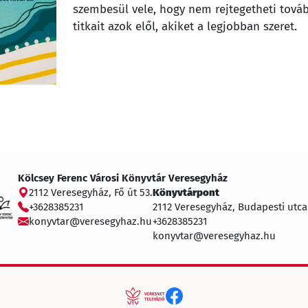
szembesül vele, hogy nem rejtegetheti tová
titkait azok elől, akiket a legjobban szeret.
Kölcsey Ferenc Városi Könyvtár Veresegyház
2112 Veresegyház, Fő út 53.
Könyvtárpont
+3628385231
2112 Veresegyház, Budapesti utca
konyvtar@veresegyhaz.hu
+3628385231
konyvtar@veresegyhaz.hu