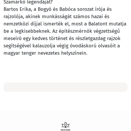
Szamárkő legendáját?
Bartos Erika, a Bogyó és Babóca sorozat írója és
rajzolója, akinek munkásságát számos hazai és
nemzetközi díjjal ismerték el, most a Balatont mutatja
be a legkisebbeknek. Az építészmérnök végzettségű
meseíró egy kedves történet és részletgazdag rajzok
segítségével kalauzolja végig óvodáskorú olvasóit a
magyar tenger nevezetes helyszínein.