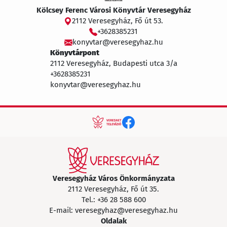
Kölcsey Ferenc Városi Könyvtár Veresegyház
2112 Veresegyház, Fő út 53.
+3628385231
konyvtar@veresegyhaz.hu
Könyvtárpont
2112 Veresegyház, Budapesti utca 3/a
+3628385231
konyvtar@veresegyhaz.hu
Veresegyház Város Önkormányzata
2112 Veresegyház, Fő út 35.
Tel.:
+36 28 588 600
E-mail:
veresegyhaz@veresegyhaz.hu
Oldalak