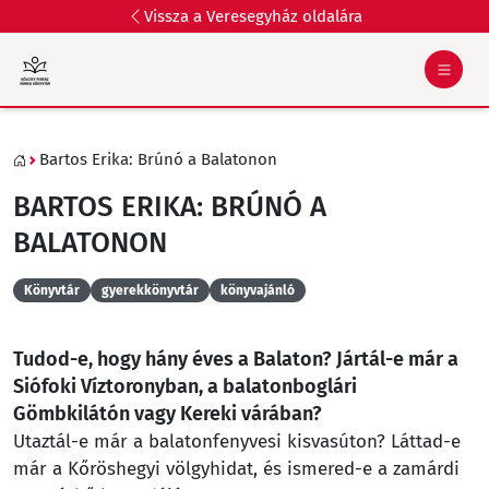
Vissza a Veresegyház oldalára
Bartos Erika: Brúnó a Balatonon
BARTOS ERIKA: BRÚNÓ A
BALATONON
Könyvtár
gyerekkönyvtár
könyvajánló
Tudod-e, hogy hány éves a Balaton? Jártál-e már a
Siófoki Víztoronyban, a balatonboglári
Gömbkilátón vagy Kereki várában?
Utaztál-e már a balatonfenyvesi kisvasúton? Láttad-e
már a Kőröshegyi völgyhidat, és ismered-e a zamárdi