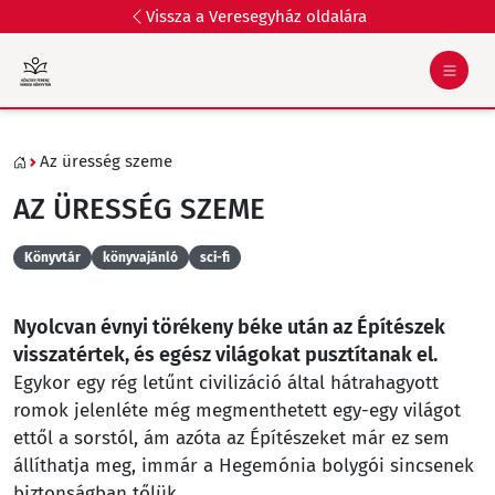
Vissza a Veresegyház oldalára
Az üresség szeme
AZ ÜRESSÉG SZEME
Könyvtár
könyvajánló
sci-fi
Nyolcvan évnyi törékeny béke után az Építészek
visszatértek, és egész világokat pusztítanak el.
Egykor egy rég letűnt civilizáció által hátrahagyott
romok jelenléte még megmenthetett egy-egy világot
ettől a sorstól, ám azóta az Építészeket már ez sem
állíthatja meg, immár a Hegemónia bolygói sincsenek
biztonságban tőlük.