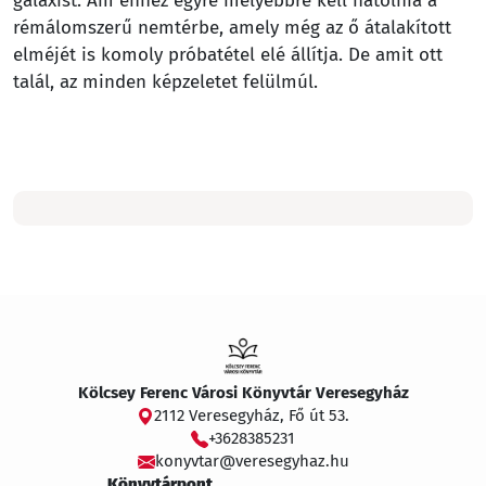
galaxist. Ám ehhez egyre mélyebbre kell hatolnia a
rémálomszerű nemtérbe, amely még az ő átalakított
elméjét is komoly próbatétel elé állítja. De amit ott
talál, az minden képzeletet felülmúl.
Kölcsey Ferenc Városi Könyvtár Veresegyház
2112 Veresegyház, Fő út 53.
+3628385231
konyvtar@veresegyhaz.hu
Könyvtárpont