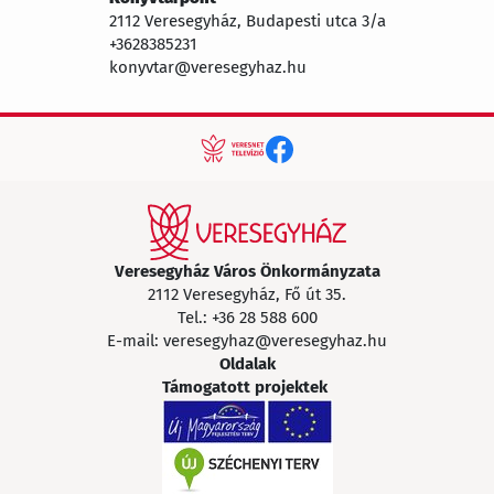
2112 Veresegyház, Budapesti utca 3/a
+3628385231
konyvtar@veresegyhaz.hu
Veresegyház Város Önkormányzata
2112 Veresegyház, Fő út 35.
Tel.:
+36 28 588 600
E-mail:
veresegyhaz@veresegyhaz.hu
Oldalak
Támogatott projektek