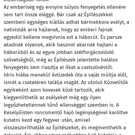
Az emberiség egy ennyire súlyos fenyegetés ellenére
sem tart össze eléggé. Bár csak az Építészekkel
szembeni egységes kiállás adhat bármekkora esélyt, a
nativisták arra hajlanak, hogy az emberi fajnak
egyedül kellene megvívnia ezt a háborút. És persze
akadnak olyanok, akik hasznot akarnak hajtani a
háborúból és az egyre jobban szétforgácsolódó
szövetségből, még az Építészek jelentette halálos
fenyegetés sem riasztja el őket a cselszövéstől.
Idris hiába menekül évtizedek óta a saját múltja elől,
ismét a csatatéren találja magát. Az utolsó Közvetítők
egyikeként azon kevesek közé tartozik, akik
kiegyenlíthetik az esélyeket még egy ilyen
legyőzhetetlennek tűnő ellenséggel szemben is. A
Keselyűisten roncsmentő hajó legénységével karöltve
kutatni kezd egy fegyver után, amivel
visszaszoríthatják az Építészeket, és megmenthetik a