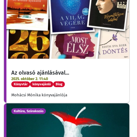
Az olvasó ajánlásával...
2025. október 2. 11:40
Könyvtár
könyvajánló
Blog
Mohácsi Mónika könyvajánlója
Kultúra, Szórakozás