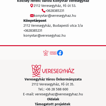
Kölcsey Ferenc Városi Könyvtár Veresegyház
2112 Veresegyház, Fő út 53.
+3628385231
konyvtar@veresegyhaz.hu
Könyvtárpont
2112 Veresegyház, Budapesti utca 3/a
+3628385231
konyvtar@veresegyhaz.hu
Veresegyház Város Önkormányzata
2112 Veresegyház, Fő út 35.
Tel.:
+36 28 588 600
E-mail:
veresegyhaz@veresegyhaz.hu
Oldalak
Támogatott projektek