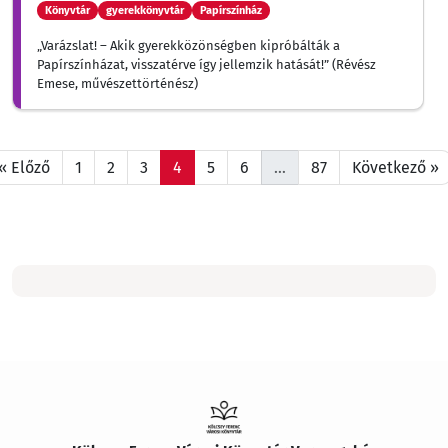
Könyvtár
gyerekkönyvtár
Papírszínház
„Varázslat! – Akik gyerekközönségben kipróbálták a
Papírszínházat, visszatérve így jellemzik hatását!” (Révész
Emese, művészettörténész)
« Előző
1
2
3
4
5
6
…
87
Következő »