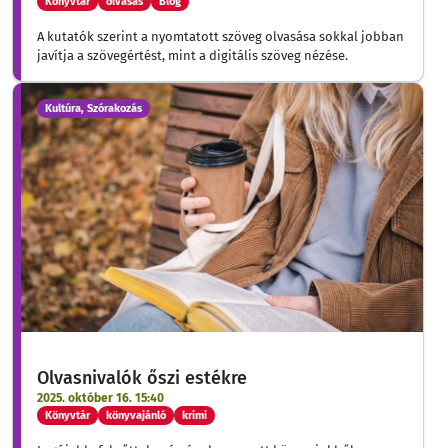
Könyvtár
olvasás
Blog
A kutatók szerint a nyomtatott szöveg olvasása sokkal jobban
javítja a szövegértést, mint a digitális szöveg nézése.
Kultúra, Szórakozás
Olvasnivalók őszi estékre
2025. október 16. 15:40
Könyvtár
könyvajánló
krimi