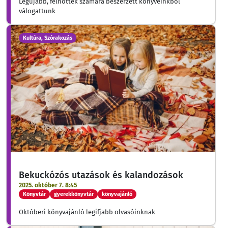
Legújabb, felnőttek számára beszerzett könyveinkből
válogattunk
Kultúra, Szórakozás
Bekuckózós utazások és kalandozások
2025. október 7. 8:45
Könyvtár
gyerekkönyvtár
könyvajánló
Októberi könyvajánló legifjabb olvasóinknak