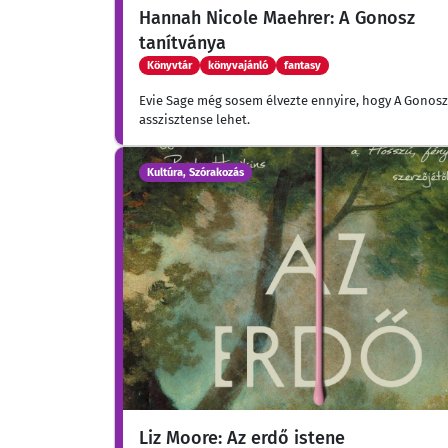
Hannah Nicole Maehrer: A Gonosz
tanítványa
Könyvtár
könyvajánló
fantasy
Evie Sage még sosem élvezte ennyire, hogy A Gonosz
asszisztense lehet.
Kultúra, Szórakozás
Liz Moore: Az erdő istene