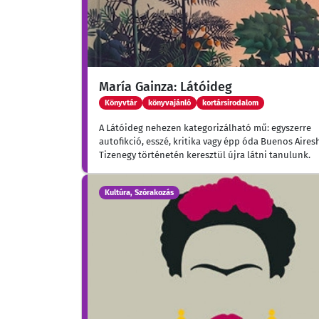
María Gainza: Látóideg
Könyvtár
könyvajánló
kortársirodalom
A ​Látóideg nehezen kategorizálható mű: egyszerre
autofikció, esszé, kritika vagy épp óda Buenos Aires
Tizenegy történetén keresztül újra látni tanulunk.
Kultúra, Szórakozás