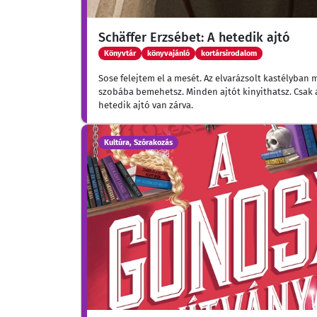
Schäffer Erzsébet: A hetedik ajtó
Könyvtár
könyvajánló
kortársirodalom
Sose felejtem el a mesét. Az elvarázsolt kastélyban
szobába bemehetsz. Minden ajtót kinyithatsz. Csak 
hetedik ajtó van zárva.
Kultúra, Szórakozás