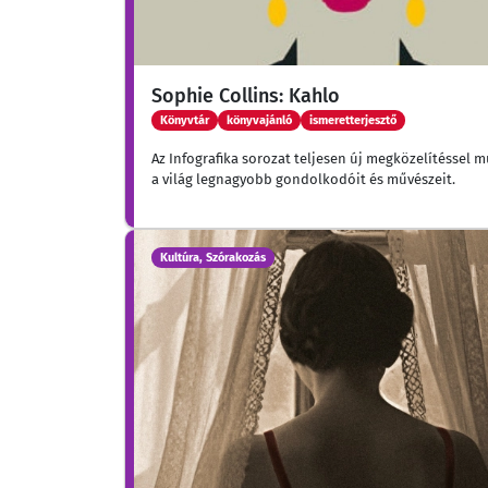
Sophie Collins: Kahlo
Könyvtár
könyvajánló
ismeretterjesztő
Az Infografika sorozat teljesen új megközelítéssel m
a világ legnagyobb gondolkodóit és művészeit.
Kultúra, Szórakozás