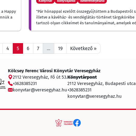
Könyvtár
könyvajánló
ismeretterjesztő
t a Happy
"Pár hónappal ezelőtt összegyűjtöttem a Budapestről s
ennük a
illetve a kávéház- és vendéglátás-történet tárgykörébe
tartozó olyan cikkeimet és tanulmányaimat, amelyek e
nem jelentek meg kötetben."
4
5
6
7
…
19
Következő »
Kölcsey Ferenc Városi Könyvtár Veresegyház
2112 Veresegyház, Fő út 53.
Könyvtárpont
+3628385231
2112 Veresegyház, Budapesti utca
konyvtar@veresegyhaz.hu
+3628385231
konyvtar@veresegyhaz.hu