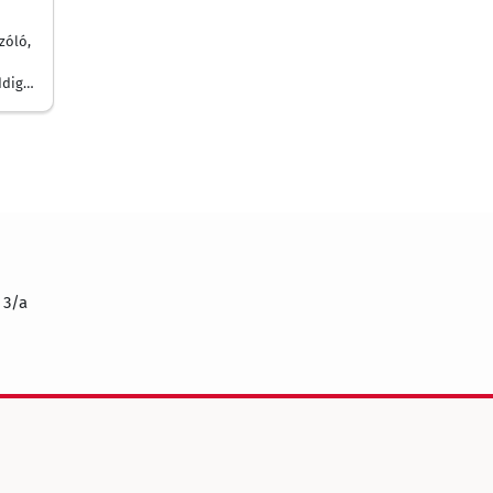
zóló,
ddig
 3/a