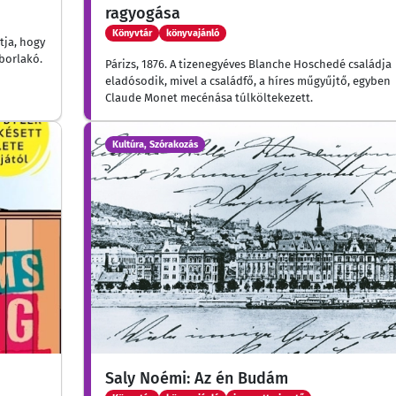
ragyogása
Könyvtár
könyvajánló
tja, hogy
áborlakó.
Párizs, 1876. A tizenegyéves Blanche Hoschedé családja
eladósodik, mivel a családfő, a híres műgyűjtő, egyben
Claude Monet mecénása túlköltekezett.
Kultúra, Szórakozás
Saly Noémi: Az én Budám