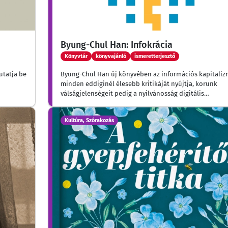
Byung-Chul Han: Infokrácia
Könyvtár
könyvajánló
ismeretterjesztő
utatja be
Byung-Chul Han új könyvében az információs kapitali
minden eddiginél élesebb kritikáját nyújtja, korunk
válságjelenségeit pedig a nyilvánosság digitális
szerkezetváltásának tulajdonítja.
Kultúra, Szórakozás