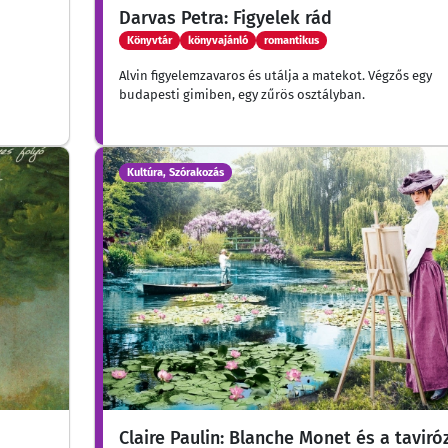
Darvas Petra: Figyelek rád
Könyvtár
könyvajánló
romantikus
Alvin figyelemzavaros és utálja a matekot. Végzős egy
budapesti gimiben, egy zűrös osztályban.
Kultúra, Szórakozás
Claire Paulin: Blanche Monet és a taviró