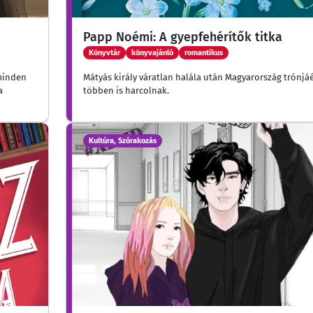
Papp Noémi: A gyepfehérítők titka
Könyvtár
könyvajánló
romantikus
 minden
Mátyás király váratlan halála után Magyarország trónjáé
a
többen is harcolnak.
Kultúra, Szórakozás