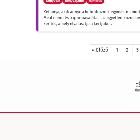
Könyvtár
könyvajánló
humoros
Két ​anya, akik annyira különböznek egymástól, min
Meal menü és a quinoasaláta… az egyetlen közös b
kerítés, amely elválasztja a kertjüket.
« Előző
1
2
3