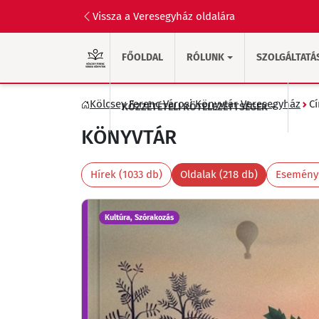
Vissza a Veresegyház oldalára
FŐOLDAL
RÓLUNK
SZOLGÁLTATÁ
Kölcsey Ferenc Városi Könyvtár Veresegyház
C
KÖZZÉTÉTELI KÖTELEZETTSÉGEK
KÖNYVTÁR
Hírek (1033 db)
Oldalak (218 db)
Eseménye
Kultúra, Szórakozás