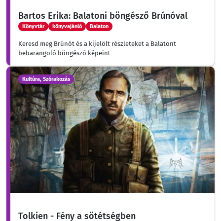
Bartos Erika: Balatoni böngésző Brúnóval
Könyvtár
könyvajánló
Balaton
Keresd meg Brúnót és a kijelölt részleteket a Balatont
bebarangoló böngésző képein!
Kultúra, Szórakozás
Tolkien - Fény a sötétségben