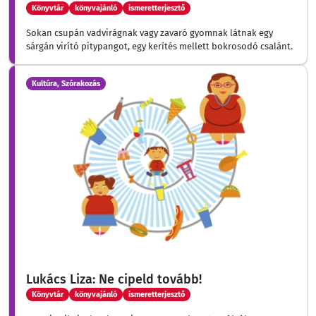
Könyvtár
könyvajánló
ismeretterjesztő
Sokan csupán vadvirágnak vagy zavaró gyomnak látnak egy
sárgán virító pitypangot, egy kerítés mellett bokrosodó csalánt.
Kultúra, Szórakozás
Lukács Liza: Ne cipeld tovább!
Könyvtár
könyvajánló
ismeretterjesztő