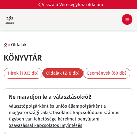
Vissza a Veresegyház oldalára
Oldalak
KÖNYVTÁR
Hírek (1033 db)
Oldalak (218 db)
Események (60 db)
Ne maradjon le a választásokról!
Választópolgárként és uniós állampolgárként a
magyarországi választásokhoz kapcsolódóan számos
ügyben van lehetősége kérelmet benyújtani.
Szavazással kapcsolatos ügyintézés