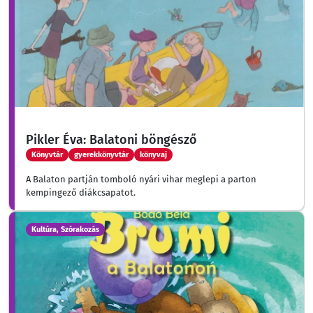
Pikler Éva: Balatoni böngésző
Könyvtár
gyerekkönyvtár
könyvaj
A Balaton partján tomboló nyári vihar meglepi a parton
kempingező diákcsapatot.
Kultúra, Szórakozás