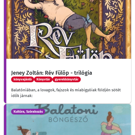
Jeney Zoltán: Rév Fülöp - trilógia
könyvajánló
Könyvtár
gyerekkönyvtár
Balatóniában, a lovagok, fajszok és miabigyóiak földjén sötét
idők járnak:
Kultúra, Szórakozás