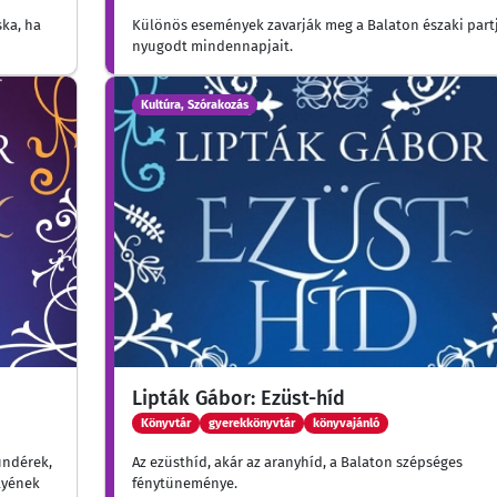
ka, ha
Különös események zavarják meg a Balaton északi part
nyugodt mindennapjait.
Kultúra, Szórakozás
Lipták Gábor: Ezüst-híd
Könyvtár
gyerekkönyvtár
könyvajánló
tündérek,
Az ezüsthíd, akár az aranyhíd, a Balaton szépséges
lyének
fénytüneménye.