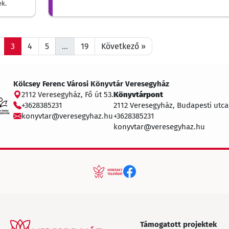
ek.
3
4
5
…
19
Következő »
Kölcsey Ferenc Városi Könyvtár Veresegyház
2112 Veresegyház, Fő út 53.
Könyvtárpont
+3628385231
2112 Veresegyház, Budapesti utca
konyvtar@veresegyhaz.hu
+3628385231
konyvtar@veresegyhaz.hu
Támogatott projektek