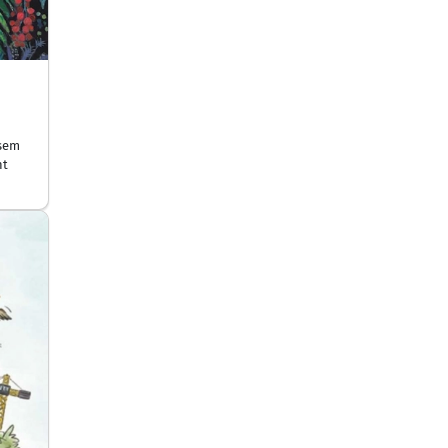
 sem
nt