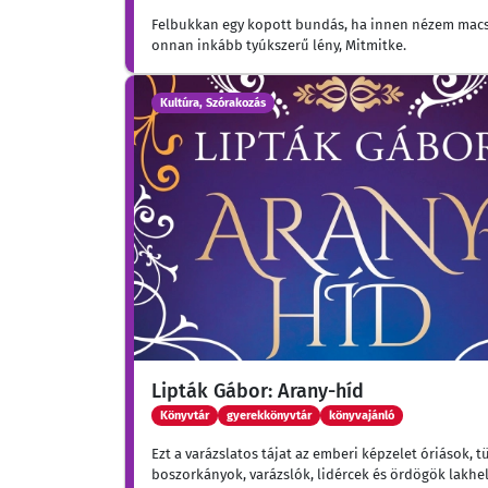
Felbukkan egy kopott bundás, ha innen nézem macs
onnan inkább tyúkszerű lény, Mitmitke.
Kultúra, Szórakozás
Lipták Gábor: Arany-híd
Könyvtár
gyerekkönyvtár
könyvajánló
Ezt a varázslatos tájat az emberi képzelet óriások, 
boszorkányok, varázslók, lidércek és ördögök lakhe