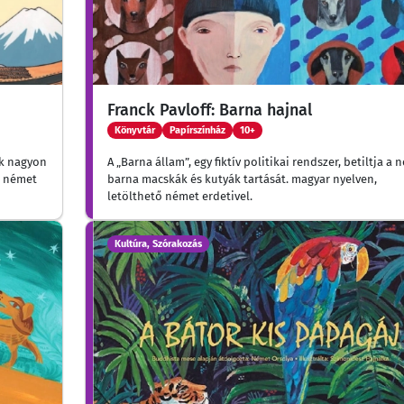
Franck Pavloff: Barna hajnal
Könyvtár
Papírszínház
10+
ik nagyon
A „Barna állam”, egy fiktív politikai rendszer, betiltja a 
ő német
barna macskák és kutyák tartását. magyar nyelven,
letölthető német erdetivel.
Kultúra, Szórakozás