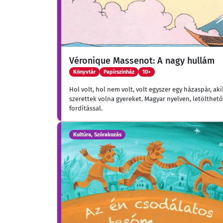
Véronique Massenot: A nagy hullám
Könyvtár
Papírszínház
10+
Hol volt, hol nem volt, volt egyszer egy házaspár, ak
szerettek volna gyereket. Magyar nyelven, letölthet
fordítással.
Kultúra, Szórakozás