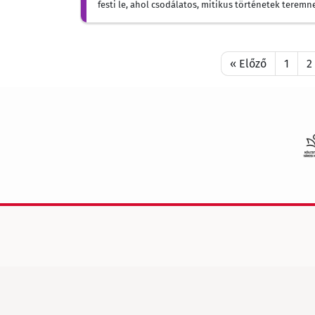
festi le, ahol csodálatos, mitikus történetek teremn
« Előző
1
2