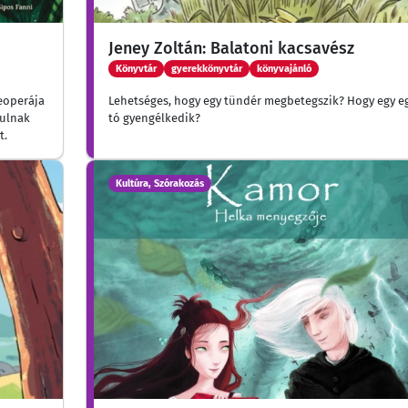
Jeney Zoltán: Balatoni kacsavész
Könyvtár
gyerekkönyvtár
könyvajánló
eoperája
Lehetséges, hogy egy tündér megbetegszik? Hogy egy e
dulnak
tó gyengélkedik?
t.
Kultúra, Szórakozás