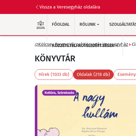
Vissza a Veresegyház oldalára
FŐOLDAL
RÓLUNK
SZOLGÁLTATÁ
Kölcsey Ferenc Városi Könyvtár Veresegyház
C
KÖZZÉTÉTELI KÖTELEZETTSÉGEK
KÖNYVTÁR
Hírek (1033 db)
Oldalak (218 db)
Eseménye
Kultúra, Szórakozás