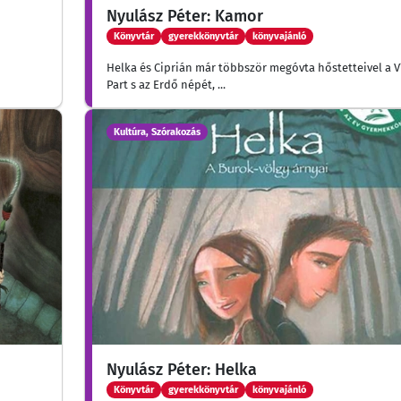
Nyulász Péter: Kamor
Könyvtár
gyerekkönyvtár
könyvajánló
Helka és Ciprián már többször megóvta hőstetteivel a Ví
Part s az Erdő népét, ...
Kultúra, Szórakozás
Nyulász Péter: Helka
Könyvtár
gyerekkönyvtár
könyvajánló