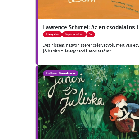
Lawrence Schimel: Az én csodálatos 
Könyvtár
Papírszínház
5+
„Azt hiszem, nagyon szerencsés vagyok, mert van eg
jó barátom és egy csodálatos tesóm!”
Kultúra, Szórakozás