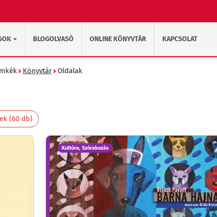
SOK
BLOGOLVASÓ
ONLINE KÖNYVTÁR
KAPCSOLAT
ímkék
Könyvtár
Oldalak
k (60 db)
Kultúra, Szórakozás