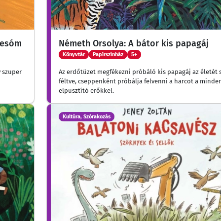
tesóm
Németh Orsolya: A bátor kis papagáj
Könyvtár
Papírszínház
5+
y szuper
Az erdőtüzet megfékezni próbáló kis papagáj az életét
féltve, cseppenként próbálja felvenni a harcot a minde
elpusztító erőkkel.
Kultúra, Szórakozás