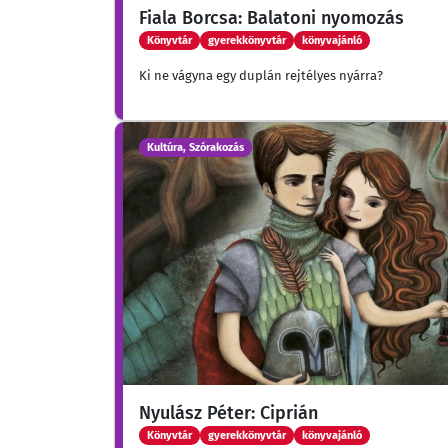
Fiala Borcsa: Balatoni nyomozás
Könyvtár
gyerekkönyvtár
könyvajánló
Ki ne vágyna egy duplán rejtélyes nyárra?
Kultúra, Szórakozás
Nyulász Péter: Ciprián
Könyvtár
gyerekkönyvtár
könyvajánló