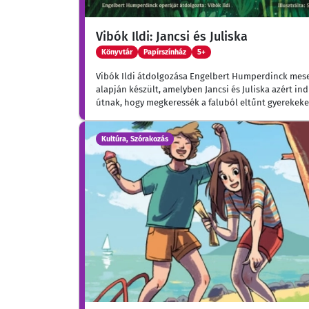
Vibók Ildi: Jancsi és Juliska
Könyvtár
Papírszínház
5+
Vibók Ildi átdolgozása Engelbert Humperdinck mes
alapján készült, amelyben Jancsi és Juliska azért in
útnak, hogy megkeressék a faluból eltűnt gyerekeke
Kultúra, Szórakozás