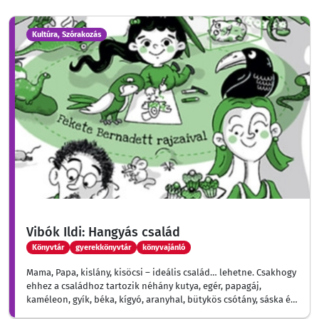
Kultúra, Szórakozás
Vibók Ildi: Hangyás család
Könyvtár
gyerekkönyvtár
könyvajánló
Mama, Papa, kislány, kisöcsi – ideális család… lehetne. Csakhogy
ehhez a családhoz tartozik néhány kutya, egér, papagáj,
kaméleon, gyík, béka, kígyó, aranyhal, bütykös csótány, sáska és
pár ezer madárpók is.