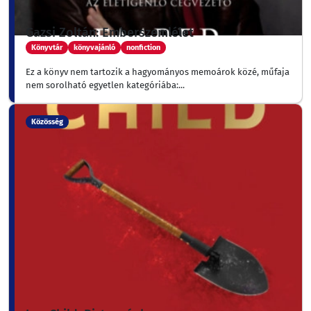
Gazsi Zoltán: Emberszemlélet
Könyvtár
könyvajánló
nonfiction
Ez a könyv nem tartozik a hagyományos memoárok közé, műfaja
nem sorolható egyetlen kategóriába:...
Közösség