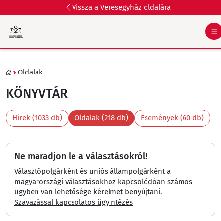
Vissza a Veresegyház oldalára
Oldalak
KÖNYVTÁR
Hírek (1033 db)
Oldalak (218 db)
Események (60 db)
Ne maradjon le a választásokról!
Választópolgárként és uniós állampolgárként a
magyarországi választásokhoz kapcsolódóan számos
ügyben van lehetősége kérelmet benyújtani.
Szavazással kapcsolatos ügyintézés