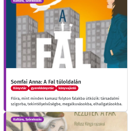
Kultúra, Szórakozás
Somfai Anna: A Fal túloldalán
Könyvtár
gyerekkönyvtár
könyvajánló
Flóra, mint minden kamasz folyton falakba ütközik: társadalmi
szigorba, tekintélyelvűségbe, megalkuvásokba, elhallgatásokba.
Kultúra, Szórakozás