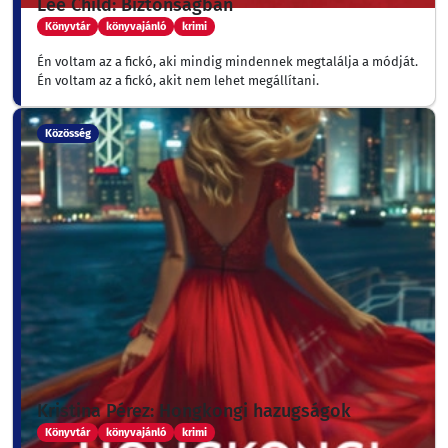
Lee Child: Biztonságban
Könyvtár
könyvajánló
krimi
Én voltam az a fickó, aki mindig mindennek megtalálja a módját.
Én voltam az a fickó, akit nem lehet megállítani.
Közösség
Kristina Pérez: Hongkongi hazugságok
Könyvtár
könyvajánló
krimi