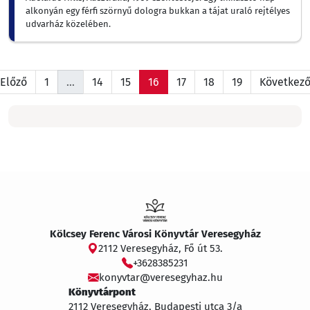
alkonyán egy férfi szörnyű dologra bukkan a tájat uraló rejtélyes
udvarház közelében.
 Előző
1
…
14
15
16
17
18
19
Következő
Kölcsey Ferenc Városi Könyvtár Veresegyház
2112 Veresegyház, Fő út 53.
+3628385231
konyvtar@veresegyhaz.hu
Könyvtárpont
2112 Veresegyház, Budapesti utca 3/a