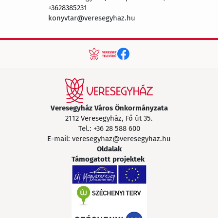
+3628385231
konyvtar@veresegyhaz.hu
Veresegyház Város Önkormányzata
2112 Veresegyház, Fő út 35.
Tel.:
+36 28 588 600
E-mail:
veresegyhaz@veresegyhaz.hu
Oldalak
Támogatott projektek