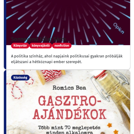
Sonnevend Júlia: Sárm
Könyvtár
könyvajánló
nonfiction
A politika színház, ahol napjaink politikusai gyakran próbálják
eljátszani a hétköznapi ember szerepét.
Közösség