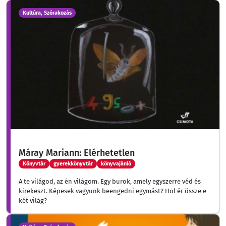
Kultúra, Szórakozás
Máray Mariann: Elérhetetlen
Könyvtár
gyerekkönyvtár
könyvajánló
A te világod, az én világom. Egy burok, amely egyszerre véd és
kirekeszt. Képesek vagyunk beengedni egymást? Hol ér össze e
két világ?