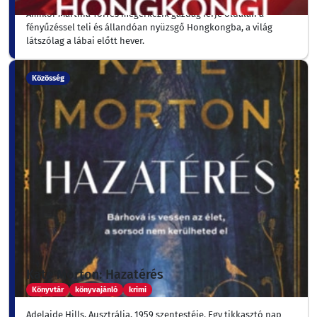
Amikor Martina Torres megérkezik gazdag férje oldalán a
fényűzéssel teli és állandóan nyüzsgő Hongkongba, a világ
látszólag a lábai előtt hever.
Közösség
Kate Morton: Hazatérés
Könyvtár
könyvajánló
krimi
Adelaide Hills, Ausztrália, 1959 szentestéje. Egy tikkasztó nap