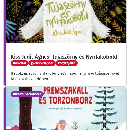
Kiss Judit Ágnes: Tujaszörny és Nyírfakobold
Könyvtár
gyerekkönyvtár
könyvajánló
Habók, az apró nyírfakobold egy napon síró-rívó tujaszörnnyel
találkozik az erdőben.
Kultúra, Szórakozás