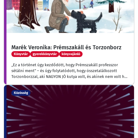
Marék Veronika: Prémszakáll és Torzonborz
Könyvtár
gyerekkönyvtár
könyvajánló
„Ez a történet úgy kezdődött, hogy Prémszakáll professzor
sétálni ment” – és úgy folytatódott, hogy összetalálkozott
Torzonborzzal, aki NAGYON JÓ kutya volt, és akinek nem volt hol
laknia.
Közösség