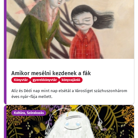
Amikor mesélni kezdenek a fák
Könyvtár
gyerekkönyvtár
könyvajánló
Alíz és Dédi nap mint nap elsétál a Városliget százhuszonhárom
éves nyár¬fája mellett.
Kultúra, Szórakozás