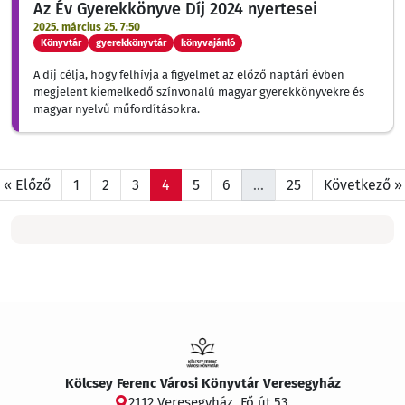
Az Év Gyerekkönyve Díj 2024 nyertesei
2025. március 25. 7:50
Könyvtár
gyerekkönyvtár
könyvajánló
A díj célja, hogy felhívja a figyelmet az előző naptári évben
megjelent kiemelkedő színvonalú magyar gyerekkönyvekre és
magyar nyelvű műfordításokra.
« Előző
1
2
3
4
5
6
…
25
Következő »
Kölcsey Ferenc Városi Könyvtár Veresegyház
2112 Veresegyház, Fő út 53.