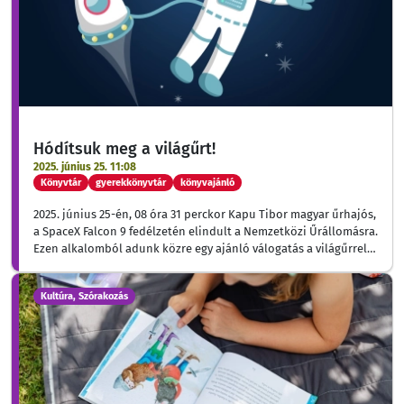
Hódítsuk meg a világűrt!
2025. június 25. 11:08
Könyvtár
gyerekkönyvtár
könyvajánló
2025. június 25-én, 08 óra 31 perckor Kapu Tibor magyar űrhajós,
a SpaceX Falcon 9 fedélzetén elindult a Nemzetközi Űrállomásra.
Ezen alkalomból adunk közre egy ajánló válogatás a világűrrel
kapcsolatos gyerekkönyveinkből
Kultúra, Szórakozás