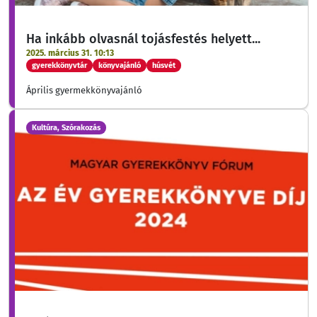
Ha inkább olvasnál tojásfestés helyett...
2025. március 31. 10:13
gyerekkönyvtár
könyvajánló
húsvét
Április gyermekkönyvajánló
Kultúra, Szórakozás