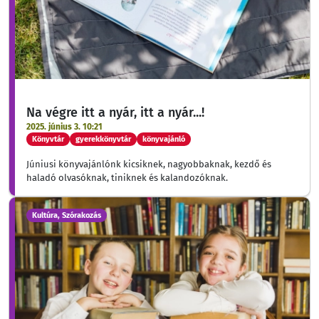
Na végre itt a nyár, itt a nyár...!
2025. június 3. 10:21
Könyvtár
gyerekkönyvtár
könyvajánló
Júniusi könyvajánlónk kicsiknek, nagyobbaknak, kezdő és
haladó olvasóknak, tiniknek és kalandozóknak.
Kultúra, Szórakozás