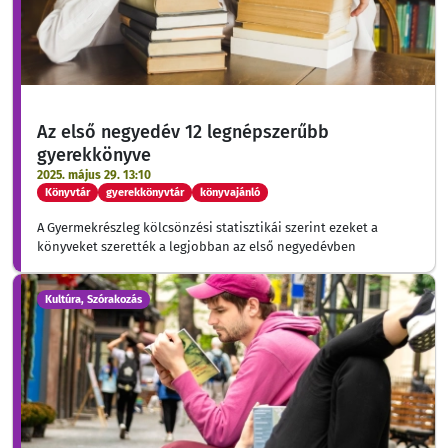
Az első negyedév 12 legnépszerűbb
gyerekkönyve
2025. május 29. 13:10
Könyvtár
gyerekkönyvtár
könyvajánló
A Gyermekrészleg kölcsönzési statisztikái szerint ezeket a
könyveket szerették a legjobban az első negyedévben
Kultúra, Szórakozás