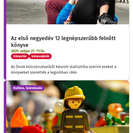
Az első negyedév 12 legnépszerűbb felnőtt
könyve
2025. május 21. 11:54
Könyvtár
könyvajánló
Az Önök kölcsönzéseiből készült statisztika szerint ezeket a
könyveket szerették a legjobban idén
Kultúra, Szórakozás