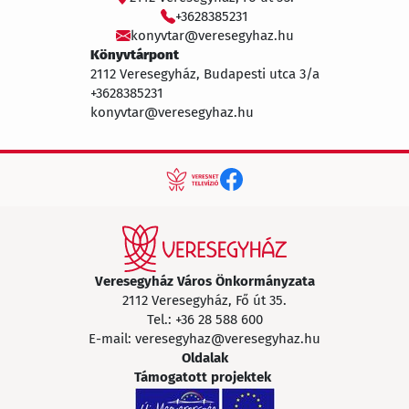
+3628385231
konyvtar@veresegyhaz.hu
Könyvtárpont
2112 Veresegyház, Budapesti utca 3/a
+3628385231
konyvtar@veresegyhaz.hu
Veresegyház Város Önkormányzata
2112 Veresegyház, Fő út 35.
Tel.:
+36 28 588 600
E-mail:
veresegyhaz@veresegyhaz.hu
Oldalak
Támogatott projektek