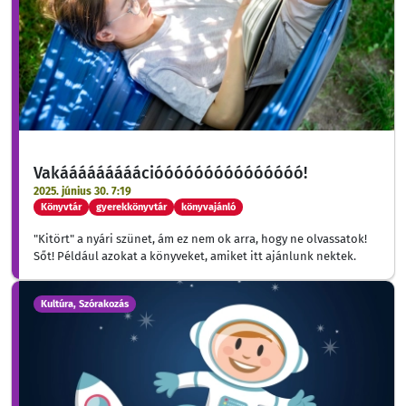
Vakááááááááációóóóóóóóóóóóóóó!
2025. június 30. 7:19
Könyvtár
gyerekkönyvtár
könyvajánló
"Kitört" a nyári szünet, ám ez nem ok arra, hogy ne olvassatok!
Sőt! Például azokat a könyveket, amiket itt ajánlunk nektek.
Kultúra, Szórakozás